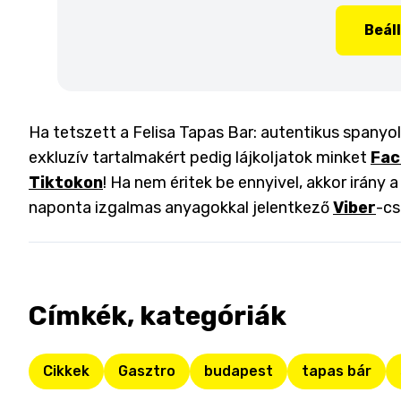
Beál
Ha tetszett a Felisa Tapas Bar: autentikus spanyol
exkluzív tartalmakért pedig lájkoljatok minket
Fac
Tiktokon
! Ha nem éritek be ennyivel, akkor irány 
naponta izgalmas anyagokkal jelentkező
Viber
-cs
Címkék, kategóriák
Cikkek
Gasztro
budapest
tapas bár