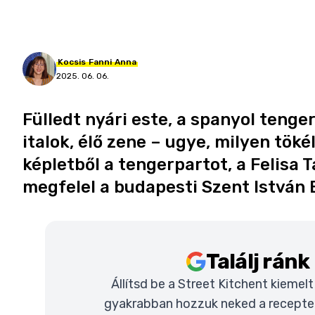
Kocsis
Fanni
Anna
2025. 06. 06.
Fülledt nyári este, a spanyol tenge
italok, élő zene – ugye, milyen tök
képletből a tengerpartot, a Felisa 
megfelel a budapesti Szent István
Találj rán
Állítsd be a Street Kitchent kiemel
gyakrabban hozzuk neked a recepteke