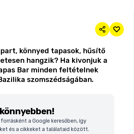
rpart, könnyed tapasok, hűsítő
életesen hangzik? Ha kivonjuk a
Tapas Bar minden feltételnek
 Bazilika szomszédságában.
k könnyebben!
t forrásként a Google keresőben, így
t és a cikkeket a találataid között.