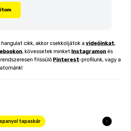
lítom
 hangulat cikk, akkor csekkoljátok a
videóinkat
,
ebookon
, kövessetek minket
Instagramon
és
a rendszeresen frissülő
Pinterest
-profilunk, vagy a
atornánk!
spanyol tapasbár