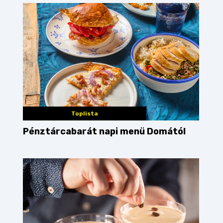
Toplista
Pénztárcabarát napi menü Domától