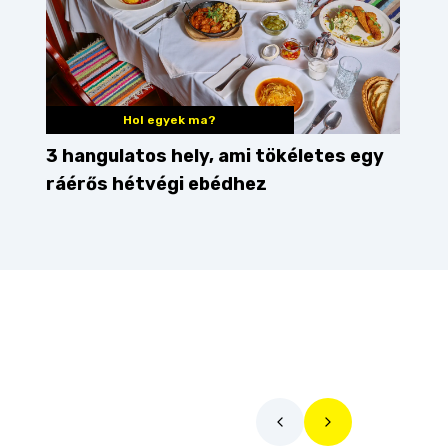
Hol egyek ma?
3 hangulatos hely, ami tökéletes egy
ráérős hétvégi ebédhez