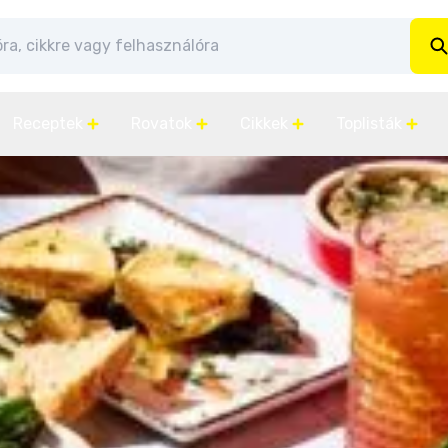
Receptek
Rovatok
Cikkek
Toplisták