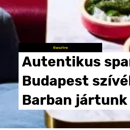
Gasztro
Autentikus
spa
Budapest
szívé
Barban
jártunk