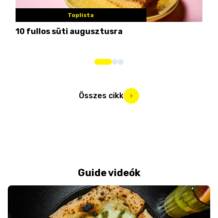
Toplista
10 fullos süti augusztusra
Nem
me
Összes cikk
Guide videók