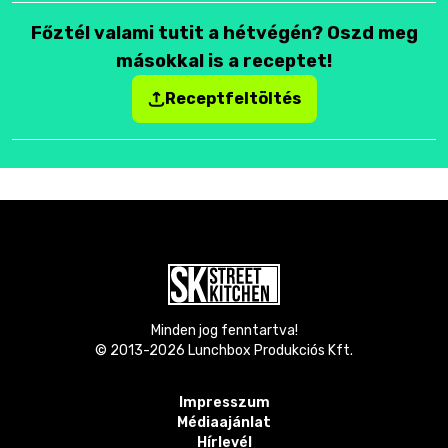
Főztél valami tutit a hétvégén? Oszd meg
másokkal is a receptet!
Receptfeltöltés
Minden jog fenntartva!
© 2013-
2026
Lunchbox Produkciós Kft.
Impresszum
Médiaajánlat
Hírlevél