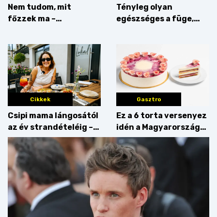
Nem tudom, mit
Tényleg olyan
főzzek ma –
egészséges a füge,
Villámgyors menü
mint amilyennek
gondoljuk?
Cikkek
Gasztro
Csipi mama lángosától
Ez a 6 torta versenyez
az év strandételéig –
idén a Magyarország
idén is felzabáltuk a
tortája címért
Balaton déli partját