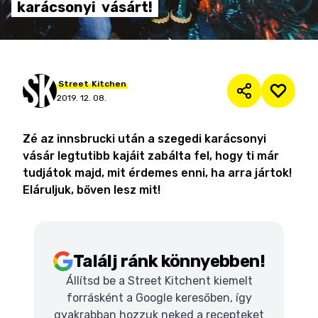
karácsonyi
vásárt!
Street
Kitchen
2019. 12. 08.
Zé az innsbrucki után a szegedi karácsonyi
vásár legtutibb kajáit zabálta fel, hogy ti már
tudjátok majd, mit érdemes enni, ha arra jártok!
Eláruljuk, bőven lesz mit!
Találj ránk könnyebben!
Állítsd be a Street Kitchent kiemelt
forrásként a Google keresőben, így
gyakrabban hozzuk neked a recepteket