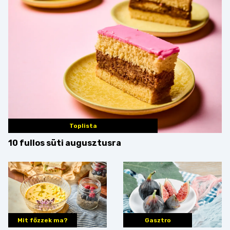
Toplista
10 fullos süti augusztusra
Mit főzzek ma?
Gasztro