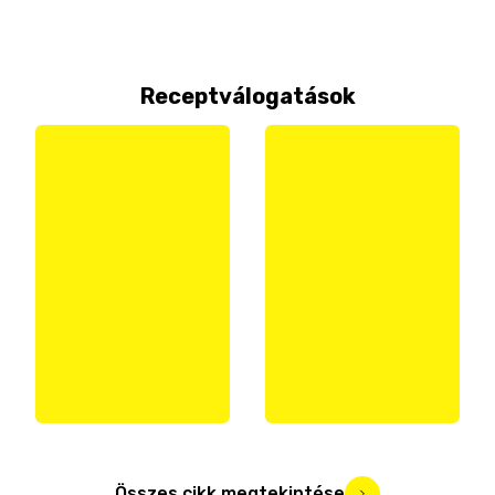
Receptválogatások
Összes cikk megtekintése