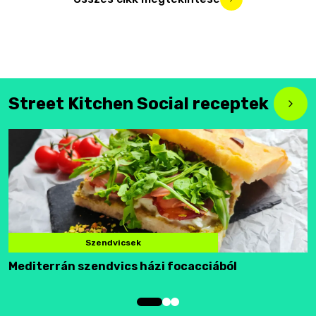
Street Kitchen Social receptek
Szendvicsek
Mediterrán szendvics házi focacciából
F