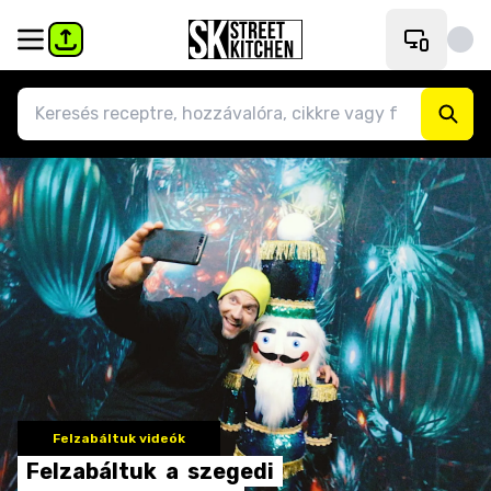
Felzabáltuk videók
Felzabáltuk
a
szegedi