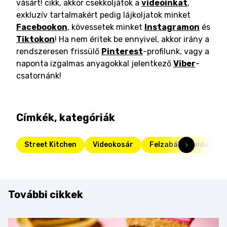
vásárt! cikk, akkor csekkoljátok a
videóinkat
,
exkluzív tartalmakért pedig lájkoljatok minket
Facebookon
, kövessetek minket
Instagramon
és
Tiktokon
! Ha nem éritek be ennyivel, akkor irány a
rendszeresen frissülő
Pinterest
-profilunk, vagy a
naponta izgalmas anyagokkal jelentkező
Viber
-
csatornánk!
Címkék, kategóriák
Street Kitchen
Videokosár
Felzabáltuk videók
További cikkek