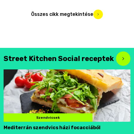
Összes cikk megtekintése
Street Kitchen Social receptek
Szendvicsek
Mediterrán szendvics házi focacciából
F