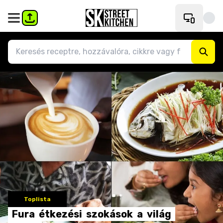
Toplista
Fura
étkezési
szokások
a
világ