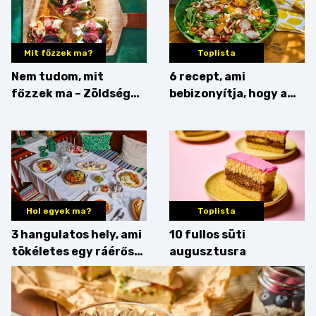
Mit főzzek ma?
Toplista
Nem tudom, mit
6 recept, ami
főzzek ma – Zöldség
bebizonyítja, hogy a
minden mennyiségben
barack húsok mellé is
zseniális
Hol egyek ma?
Toplista
3 hangulatos hely, ami
10 fullos süti
tökéletes egy ráérős
augusztusra
hétvégi ebédhez