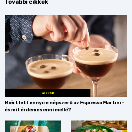
További cikkek
Cikkek
Miért lett ennyire népszerű az Espresso Martini –
és mit érdemes enni mellé?