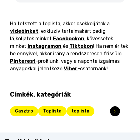
Ha tetszett a toplista, akkor csekkoljátok a
videóinkat
, exkluzív tartalmakért pedig
lájkoljatok minket
Facebookon
, kövessetek
minket
Instagramon
és
Tiktokon
! Ha nem éritek
be ennyivel, akkor irány a rendszeresen frissülő
Pinterest
-profilunk, vagy a naponta izgalmas
anyagokkal jelentkező
Viber
-csatornánk!
Címkék, kategóriák
Gasztro
Toplista
toplista