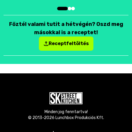
Főztél valami tutit a hétvégén? Oszd meg
másokkal is a receptet!
Receptfeltöltés
Minden jog fenntartva!
© 2013-
2026
Lunchbox Produkciós Kft.