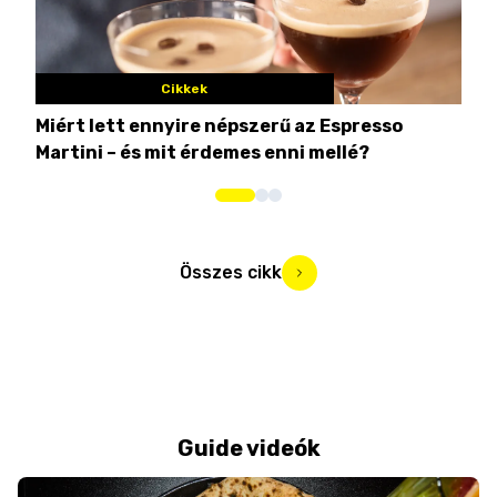
Cikkek
Miért lett ennyire népszerű az Espresso
Nem
Martini – és mit érdemes enni mellé?
men
Összes cikk
Guide videók