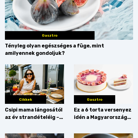
Gasztro
Tényleg olyan egészséges a füge, mint
amilyennek gondoljuk?
Cikkek
Gasztro
Csipi mama lángosától
Ez a 6 torta versenyez
az év strandételéig –
idén a Magyarország
idén is felzabáltuk a
tortája címért
Balaton déli partját