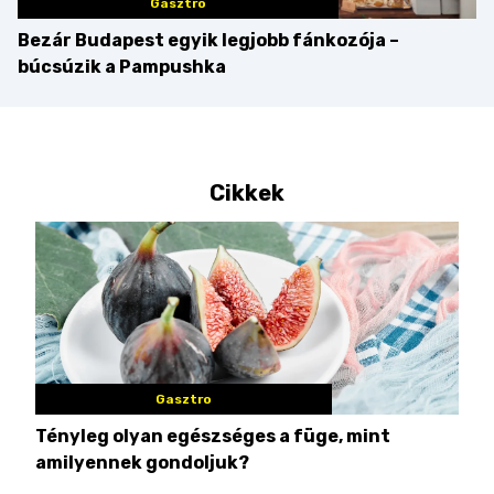
Gasztro
Bezár Budapest egyik legjobb fánkozója –
búcsúzik a Pampushka
Cikkek
Gasztro
Tényleg olyan egészséges a füge, mint
Csi
amilyennek gondoljuk?
idén