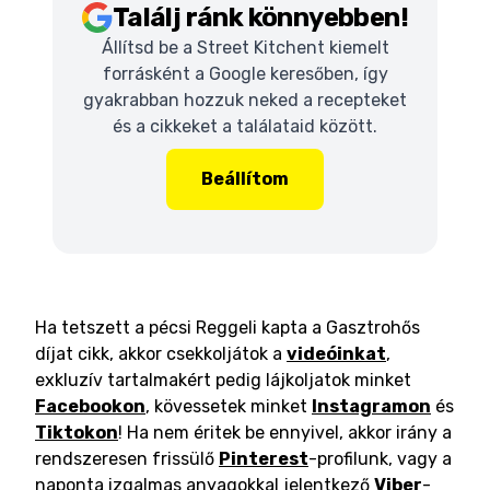
Találj ránk könnyebben!
Állítsd be a Street Kitchent kiemelt
forrásként a Google keresőben, így
gyakrabban hozzuk neked a recepteket
és a cikkeket a találataid között.
Beállítom
Ha tetszett a pécsi Reggeli kapta a Gasztrohős
díjat cikk, akkor csekkoljátok a
videóinkat
,
exkluzív tartalmakért pedig lájkoljatok minket
Facebookon
, kövessetek minket
Instagramon
és
Tiktokon
! Ha nem éritek be ennyivel, akkor irány a
rendszeresen frissülő
Pinterest
-profilunk, vagy a
naponta izgalmas anyagokkal jelentkező
Viber
-