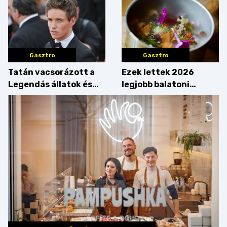
Gasztro
Gasztro
Tatán vacsorázott a
Ezek lettek 2026
Legendás állatok és
legjobb balatoni
megfigyelésük sztárja!
strandételei –
végigkóstoltuk a
győzteseket