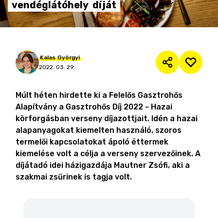
vendéglátóhely
díját
Kalas
Györgyi
2022. 03. 29.
Múlt héten hirdette ki a Felelős Gasztrohős
Alapítvány a Gasztrohős Díj 2022 - Hazai
körforgásban verseny díjazottjait. Idén a hazai
alapanyagokat kiemelten használó, szoros
termelői kapcsolatokat ápoló éttermek
kiemelése volt a célja a verseny szervezőinek. A
díjátadó idei házigazdája Mautner Zsófi, aki a
szakmai zsűrinek is tagja volt.