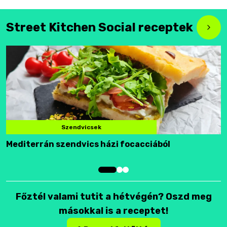
Street Kitchen Social receptek
Szendvicsek
Mediterrán szendvics házi focacciából
F
Főztél valami tutit a hétvégén? Oszd meg
másokkal is a receptet!