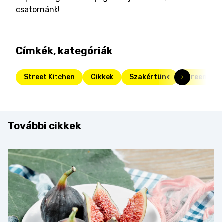
csatornánk!
Címkék, kategóriák
Street Kitchen
Cikkek
Szakértünk
Green kit
További cikkek