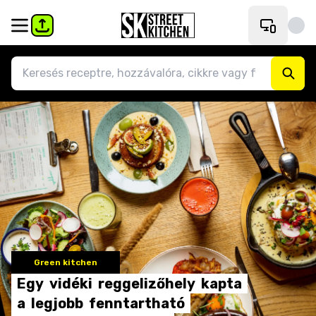
Green kitchen
Egy
vidéki
reggelizőhely
kapta
a
legjobb
fenntartható