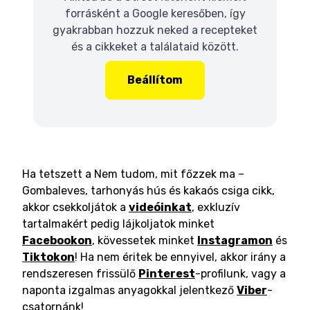
forrásként a Google keresőben, így
gyakrabban hozzuk neked a recepteket
és a cikkeket a találataid között.
Beállítom
Ha tetszett a Nem tudom, mit főzzek ma –
Gombaleves, tarhonyás hús és kakaós csiga cikk,
akkor csekkoljátok a
videóinkat
, exkluzív
tartalmakért pedig lájkoljatok minket
Facebookon
, kövessetek minket
Instagramon
és
Tiktokon
! Ha nem éritek be ennyivel, akkor irány a
rendszeresen frissülő
Pinterest
-profilunk, vagy a
naponta izgalmas anyagokkal jelentkező
Viber
-
csatornánk!