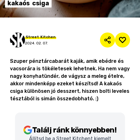
kakaós
csiga
Street
Kitchen
2024. 02. 07.
Szuper pénztárcabarát kaják, amik ebédre és
vacsorára is tökéletesek lehetnek. Ha nem vagy
nagy konyhatündér, de vágysz a meleg ételre,
akkor mindenképp ezeket készítsd! A kakaós
csiga különösen jó desszert, hiszen bolti leveles
tésztából is simán összedobható. :)
Találj ránk könnyebben!
Állítsd be a Street Kitchent kiemelt