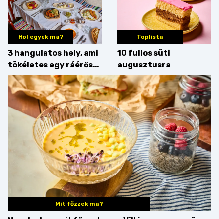
Hol egyek ma?
Toplista
3 hangulatos hely, ami
10 fullos süti
tökéletes egy ráérős
augusztusra
hétvégi ebédhez
Mit főzzek ma?