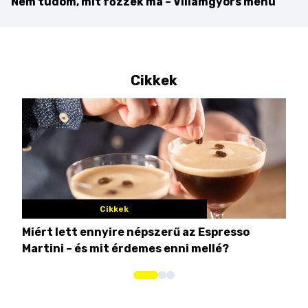
Nem tudom, mit főzzek ma – Villámgyors menü
Cikkek
Cikkek
Miért lett ennyire népszerű az Espresso
Nem
Martini – és mit érdemes enni mellé?
men