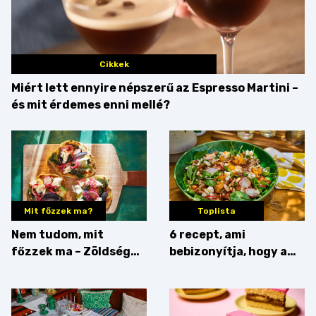
Cikkek
Miért lett ennyire népszerű az Espresso Martini –
és mit érdemes enni mellé?
Mit főzzek ma?
Toplista
Nem tudom, mit
6 recept, ami
főzzek ma – Zöldség
bebizonyítja, hogy a
minden mennyiségben
barack húsok mellé is
zseniális