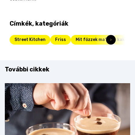
Címkék, kategóriák
Street Kitchen
Friss
Mit főzzek ma?
kakaós 
További cikkek