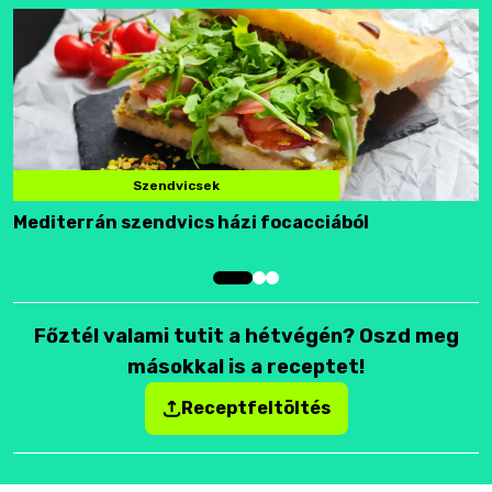
Szendvicsek
Mediterrán szendvics házi focacciából
F
Főztél valami tutit a hétvégén? Oszd meg
másokkal is a receptet!
Receptfeltöltés