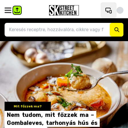
Mit főzzek ma?
Nem
tudom,
mit
főzzek
ma
–
Gombaleves,
tarhonyás
hús
és