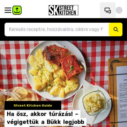
Street Kitchen Guide
Ha
ősz,
akkor
túrázás!
–
végigettük
a
Bükk
legjobb