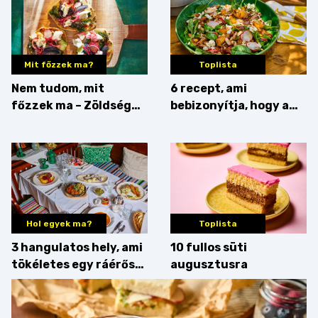
Mit főzzek ma?
Toplista
Nem tudom, mit
6 recept, ami
főzzek ma – Zöldség
bebizonyítja, hogy a
minden mennyiségben
barack húsok mellé is
zseniális
Hol egyek ma?
Toplista
3 hangulatos hely, ami
10 fullos süti
tökéletes egy ráérős
augusztusra
hétvégi ebédhez