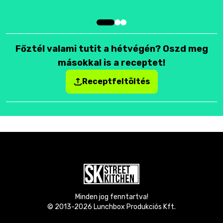
Főztél valami tutit a hétvégén? Oszd meg
másokkal is a receptet!
Receptfeltöltés
Minden jog fenntartva!
© 2013-
2026
Lunchbox Produkciós Kft.