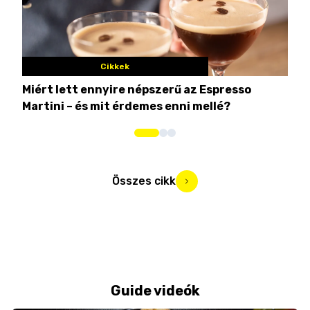
Cikkek
Miért lett ennyire népszerű az Espresso
Nem
Martini – és mit érdemes enni mellé?
men
Összes cikk
Guide videók