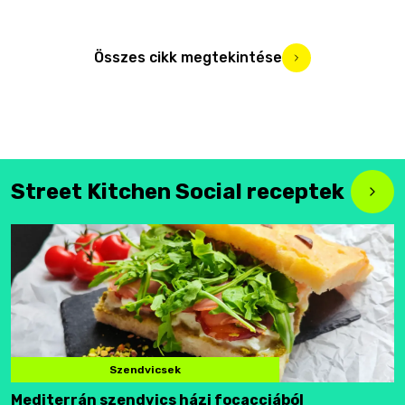
Összes cikk megtekintése
Street Kitchen Social receptek
Szendvicsek
Mediterrán szendvics házi focacciából
F