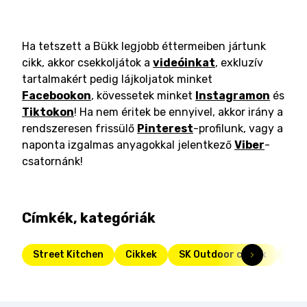
Ha tetszett a Bükk legjobb éttermeiben jártunk
cikk, akkor csekkoljátok a
videóinkat
, exkluzív
tartalmakért pedig lájkoljatok minket
Facebookon
, kövessetek minket
Instagramon
és
Tiktokon
! Ha nem éritek be ennyivel, akkor irány a
rendszeresen frissülő
Pinterest
-profilunk, vagy a
naponta izgalmas anyagokkal jelentkező
Viber
-
csatornánk!
Címkék, kategóriák
Street Kitchen
Cikkek
SK Outdoor cikkek
Étt