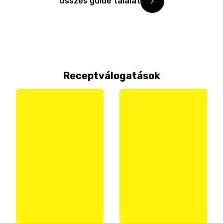
Összes guide találat
Receptválogatások