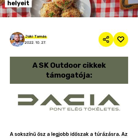
helyeit
Jáki
Tamás
2022. 10. 27.
A
SK Outdoor cikkek
támogatója:
A sokszínű ősz a legjobb időszak a túrázásra. Az