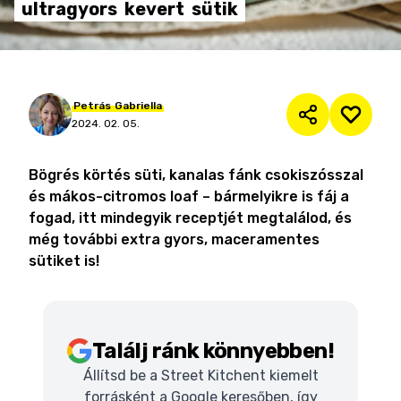
ultragyors
kevert
sütik
Petrás
Gabriella
2024. 02. 05.
Bögrés körtés süti, kanalas fánk csokiszósszal
és mákos-citromos loaf – bármelyikre is fáj a
fogad, itt mindegyik receptjét megtalálod, és
még további extra gyors, maceramentes
sütiket is!
Találj ránk könnyebben!
Állítsd be a Street Kitchent kiemelt
forrásként a Google keresőben, így