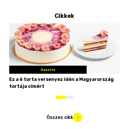
Cikkek
Gasztro
Ez a 6 torta versenyez idén a Magyarország
Tat
tortája címért
meg
Összes cikk