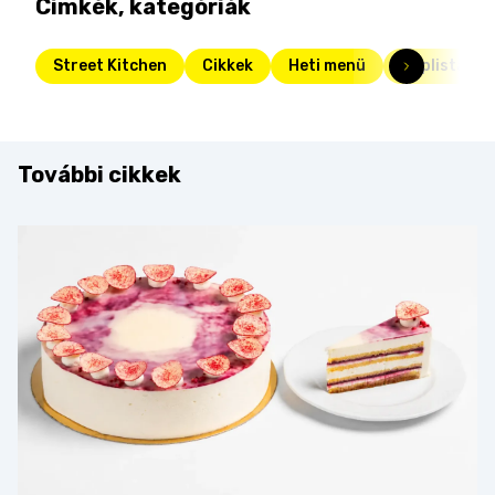
Címkék, kategóriák
Street Kitchen
Cikkek
Heti menü
Toplista
További cikkek