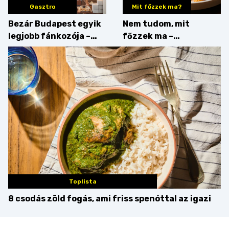
Gasztro
Mit főzzek ma?
Bezár Budapest egyik
Nem tudom, mit
legjobb fánkozója –
főzzek ma –
búcsúzik a Pampushka
Főszerepben a
camembert
Toplista
8 csodás zöld fogás, ami friss spenóttal az igazi