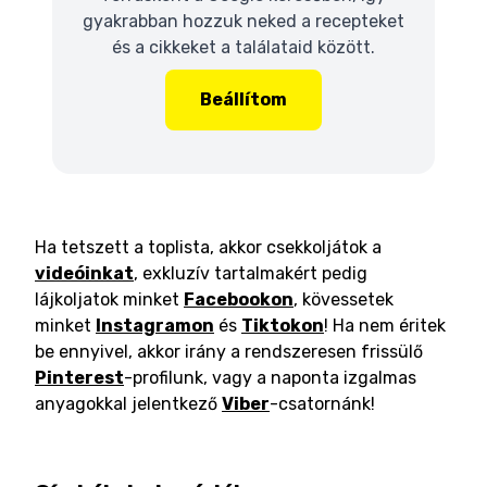
gyakrabban hozzuk neked a recepteket
és a cikkeket a találataid között.
Beállítom
Ha tetszett a toplista, akkor csekkoljátok a
videóinkat
, exkluzív tartalmakért pedig
lájkoljatok minket
Facebookon
, kövessetek
minket
Instagramon
és
Tiktokon
! Ha nem éritek
be ennyivel, akkor irány a rendszeresen frissülő
Pinterest
-profilunk, vagy a naponta izgalmas
anyagokkal jelentkező
Viber
-csatornánk!