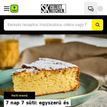
Heti menü
7
nap
7
süti:
egyszerű
és