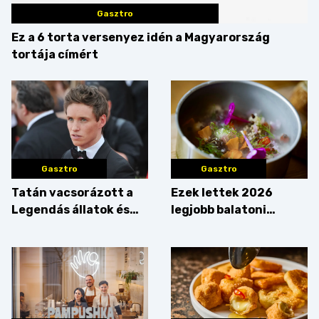
Gasztro
Ez a 6 torta versenyez idén a Magyarország
tortája címért
Gasztro
Gasztro
Tatán vacsorázott a
Ezek lettek 2026
Legendás állatok és
legjobb balatoni
megfigyelésük sztárja!
strandételei –
végigkóstoltuk a
győzteseket