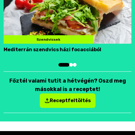
Szendvicsek
Mediterrán szendvics házi focacciából
F
Főztél valami tutit a hétvégén? Oszd meg
másokkal is a receptet!
Receptfeltöltés