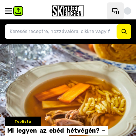
Toplista
Mi
legyen
az
ebéd
hétvégén?
–