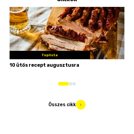
Toplista
10 ütős recept augusztusra
Pén
Összes cikk