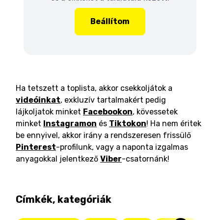
Beállítom
Ha tetszett a toplista, akkor csekkoljátok a
videóinkat
, exkluzív tartalmakért pedig
lájkoljatok minket
Facebookon
, kövessetek
minket
Instagramon
és
Tiktokon
! Ha nem éritek
be ennyivel, akkor irány a rendszeresen frissülő
Pinterest
-profilunk, vagy a naponta izgalmas
anyagokkal jelentkező
Viber
-csatornánk!
Címkék, kategóriák