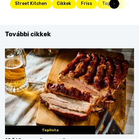
Street Kitchen
Cikkek
Friss
Toplista
lev
További cikkek
Toplista