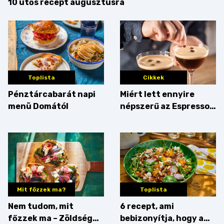
10 ütős recept augusztusra
Toplista
Cikkek
Pénztárcabarát napi
Miért lett ennyire
menü Domától
népszerű az Espresso
Martini – és mit
érdemes enni mellé?
Mit főzzek ma?
Toplista
Nem tudom, mit
6 recept, ami
főzzek ma – Zöldség
bebizonyítja, hogy a