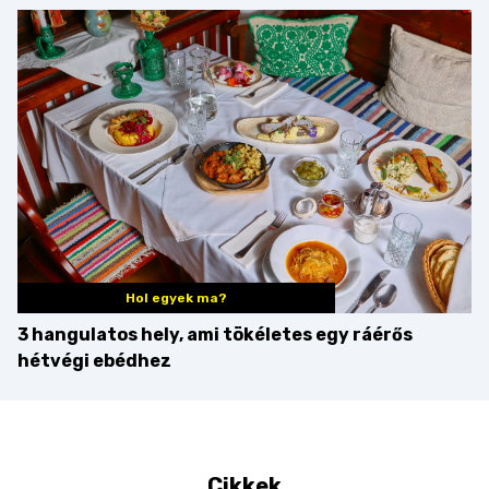
minden mennyiségben
barack húsok mellé is
zseniális
Hol egyek ma?
3 hangulatos hely, ami tökéletes egy ráérős
hétvégi ebédhez
Cikkek