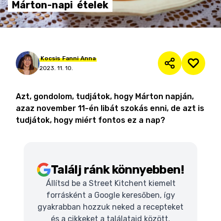
Márton-napi
ételek
Kocsis
Fanni
Anna
2023. 11. 10.
Azt, gondolom, tudjátok, hogy Márton napján,
azaz november 11-én libát szokás enni, de azt is
tudjátok, hogy miért fontos ez a nap?
Találj ránk könnyebben!
Állítsd be a Street Kitchent kiemelt
forrásként a Google keresőben, így
gyakrabban hozzuk neked a recepteket
és a cikkeket a találataid között.