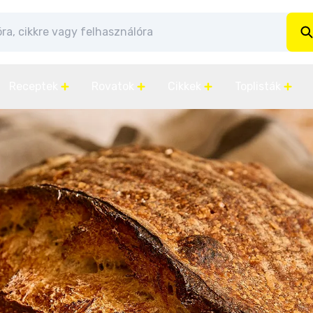
Receptek
Rovatok
Cikkek
Toplisták