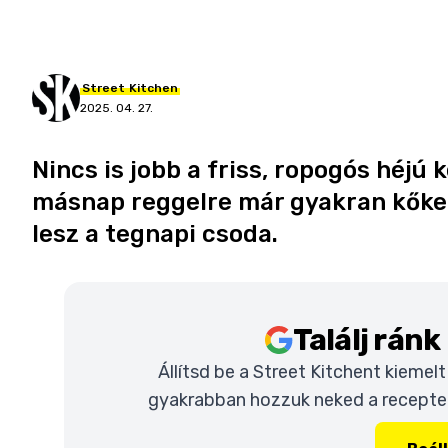
Street
Kitchen
2025. 04. 27.
Nincs is jobb a friss, ropogós héjú k
másnap reggelre már gyakran kőke
lesz a tegnapi csoda.
Találj rán
Állítsd be a Street Kitchent kiemel
gyakrabban hozzuk neked a recepteke