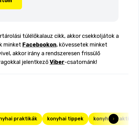
lítom
árolási túlélőkalauz cikk, akkor csekkoljátok a
ok minket
Facebookon
, kövessetek minket
ivel, akkor irány a rendszeresen frissülő
yagokkal jelentkező
Viber
-csatornánk!
nyhai praktikák
konyhai tippek
konyhai praktikák