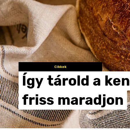
Cikkek
Így
tárold
a
ken
friss
maradjon