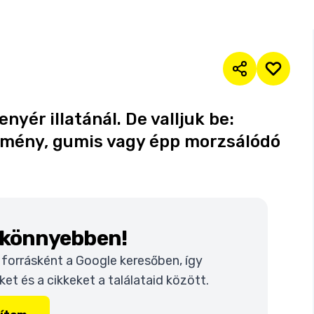
enyér illatánál. De valljuk be:
mény, gumis vagy épp morzsálódó
k könnyebben!
t forrásként a Google keresőben, így
t és a cikkeket a találataid között.