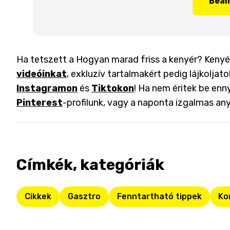
Beál
Ha tetszett a Hogyan marad friss a kenyér? Kenyért
videóinkat
, exkluzív tartalmakért pedig lájkoljat
Instagramon
és
Tiktokon
! Ha nem éritek be enny
Pinterest
-profilunk, vagy a naponta izgalmas an
Címkék, kategóriák
Cikkek
Gasztro
Fenntartható tippek
Ko