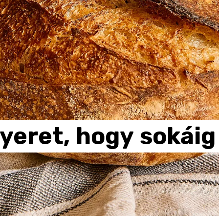
yeret,
hogy
sokáig