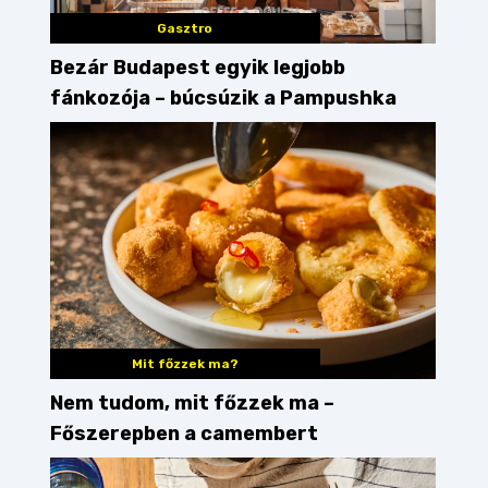
Gasztro
Bezár Budapest egyik legjobb
fánkozója – búcsúzik a Pampushka
Mit főzzek ma?
Nem tudom, mit főzzek ma –
Főszerepben a camembert