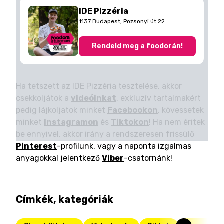
IDE Pizzéria
1137 Budapest, Pozsonyi út 22.
Rendeld meg a foodorán!
Ha tetszett az IDE Pizzéria tesztelése, akkor
csekkoljátok a
videóinkat
, exkluzív tartalmakért
pedig lájkoljatok minket
Facebookon
, kövessetek
minket
Instagramon
és
Tiktokon
! Ha nem éritek
be ennyivel, akkor irány a rendszeresen frissülő
Pinterest
-profilunk, vagy a naponta izgalmas
anyagokkal jelentkező
Viber
-csatornánk!
Címkék, kategóriák