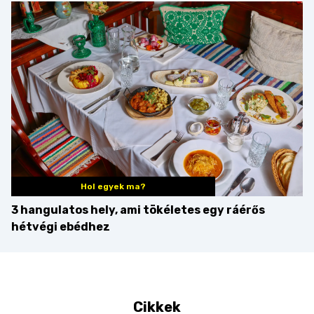
minden mennyiségben
barack húsok mellé is
zseniális
Hol egyek ma?
3 hangulatos hely, ami tökéletes egy ráérős
hétvégi ebédhez
Cikkek