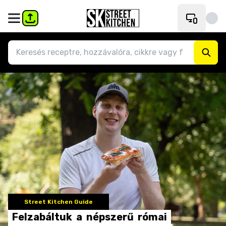
Street Kitchen Guide
Felzabáltuk
a
népszerű
római