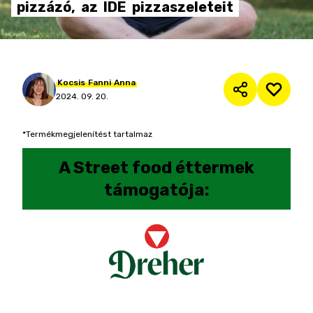
pizzázó,
az
IDE
pizzaszeleteit
Kocsis
Fanni
Anna
2024. 09. 20.
*Termékmegjelenítést tartalmaz
A
Street food éttermek
támogatója: