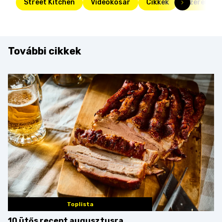
Street Kitchen
Videokosár
Cikkek
Szerelem í
További cikkek
Toplista
10 ütős recept augusztusra