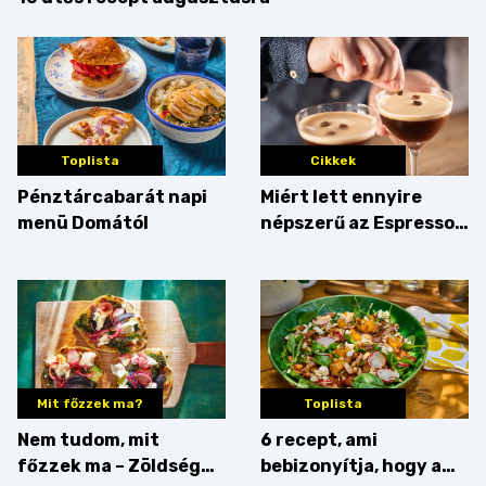
Toplista
Cikkek
Pénztárcabarát napi
Miért lett ennyire
menü Domától
népszerű az Espresso
Martini – és mit
érdemes enni mellé?
Mit főzzek ma?
Toplista
Nem tudom, mit
6 recept, ami
főzzek ma – Zöldség
bebizonyítja, hogy a