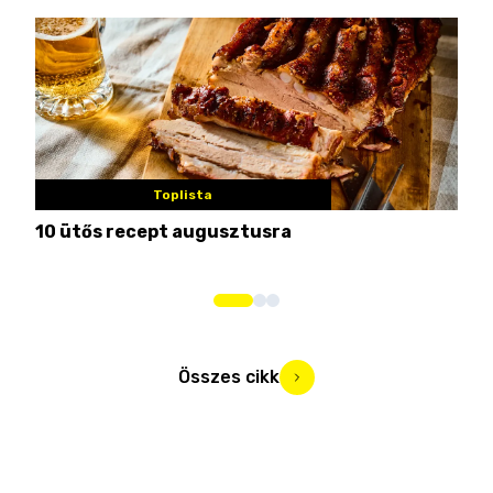
Toplista
10 ütős recept augusztusra
Pén
Összes cikk