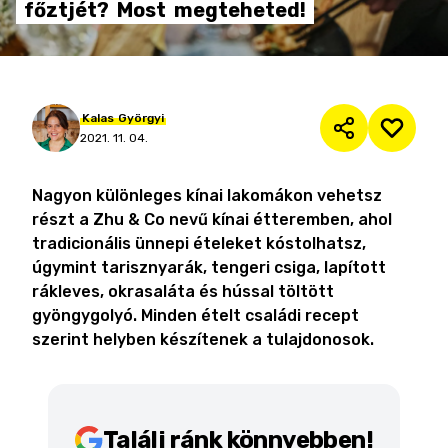
főztjét?
Most
megteheted!
Kalas
Györgyi
2021. 11. 04.
Nagyon különleges kínai lakomákon vehetsz
részt a Zhu & Co nevű kínai étteremben, ahol
tradicionális ünnepi ételeket kóstolhatsz,
úgymint tarisznyarák, tengeri csiga, lapított
rákleves, okrasaláta és hússal töltött
gyöngygolyó. Minden ételt családi recept
szerint helyben készítenek a tulajdonosok.
Találj ránk könnyebben!