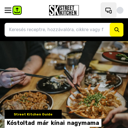
Street Kitchen Guide
Kóstoltad
már
kínai
nagymama