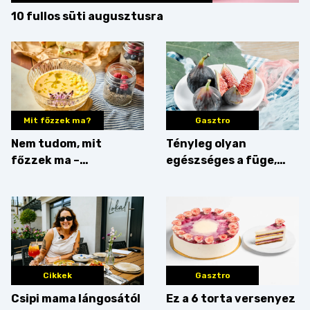
10 fullos süti augusztusra
Mit főzzek ma?
Gasztro
Nem tudom, mit
Tényleg olyan
főzzek ma –
egészséges a füge,
Villámgyors menü
mint amilyennek
gondoljuk?
Cikkek
Gasztro
Csipi mama lángosától
Ez a 6 torta versenyez