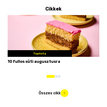
Cikkek
Toplista
10 fullos süti augusztusra
Nem
me
Összes cikk