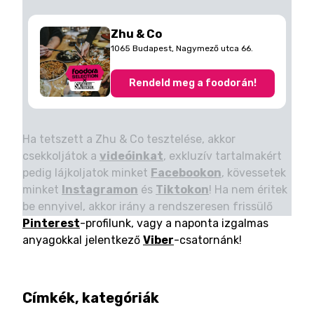
Zhu & Co
1065 Budapest, Nagymező utca 66.
Rendeld meg a foodorán!
Ha tetszett a Zhu & Co tesztelése, akkor
csekkoljátok a
videóinkat
, exkluzív tartalmakért
pedig lájkoljatok minket
Facebookon
, kövessetek
minket
Instagramon
és
Tiktokon
! Ha nem éritek
be ennyivel, akkor irány a rendszeresen frissülő
Pinterest
-profilunk, vagy a naponta izgalmas
anyagokkal jelentkező
Viber
-csatornánk!
Címkék, kategóriák