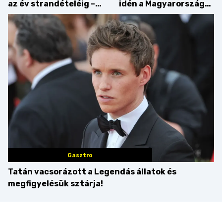
az év strandételéig –
idén a Magyarország
idén is felzabáltuk a
tortája címért
Balaton déli partját
Gasztro
Tatán vacsorázott a Legendás állatok és
megfigyelésük sztárja!