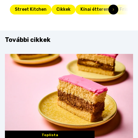
Street Kitchen
Cikkek
Kínai étterem
Friss
További cikkek
Toplista