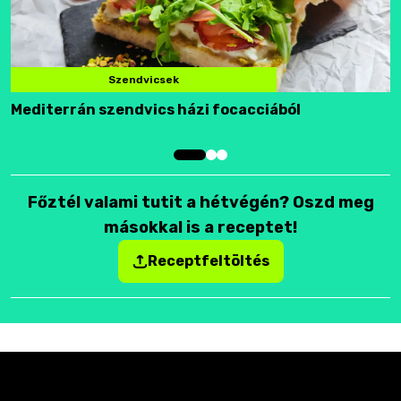
Szendvicsek
Mediterrán szendvics házi focacciából
F
Főztél valami tutit a hétvégén? Oszd meg
másokkal is a receptet!
Receptfeltöltés