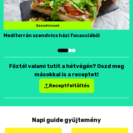
Szendvicsek
Mediterrán szendvics házi focacciából
F
Főztél valami tutit a hétvégén? Oszd meg
másokkal is a receptet!
Receptfeltöltés
Napi guide gyűjtemény