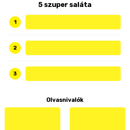
5 szuper saláta
1
2
3
Olvasnivalók