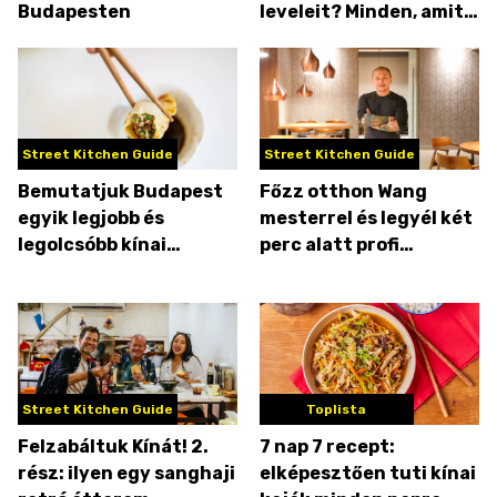
Budapesten
leveleit? Minden, amit a
teáról tudni akarsz
Street Kitchen Guide
Street Kitchen Guide
Bemutatjuk Budapest
Főzz otthon Wang
egyik legjobb és
mesterrel és legyél két
legolcsóbb kínai
perc alatt profi
éttermét
szakács!
Street Kitchen Guide
Toplista
Felzabáltuk Kínát! 2.
7 nap 7 recept:
rész: ilyen egy sanghaji
elképesztően tuti kínai