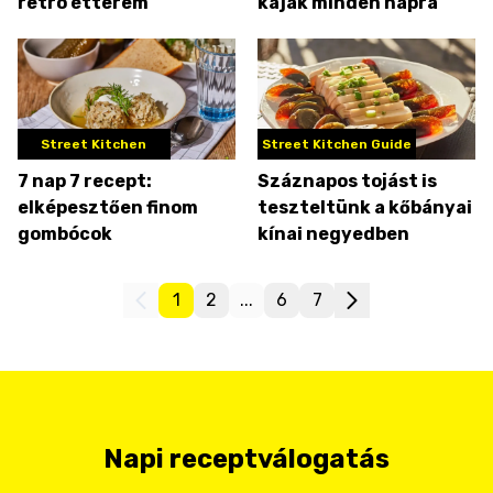
retró étterem
kaják minden napra
Street Kitchen
Street Kitchen Guide
7 nap 7 recept:
Száznapos tojást is
elképesztően finom
teszteltünk a kőbányai
gombócok
kínai negyedben
1
2
...
6
7
Napi receptválogatás