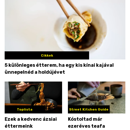
Cikkek
5 különleges étterem, ha egy kis kínai kajával
ünnepelnéd a holdújévet
Toplista
Street Kitchen Guide
Ezek a kedvenc ázsiai
Kóstoltad már
éttermeink
ezeréves teafa