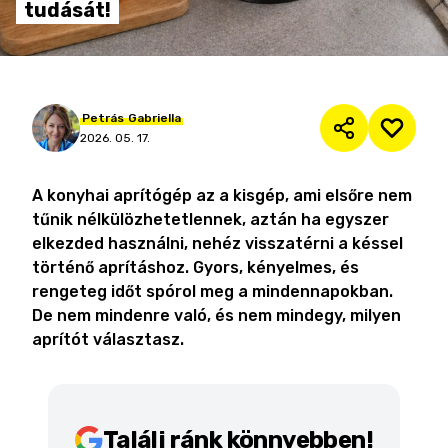
tudását!
Petrás
Gabriella
2026. 05. 17.
A konyhai aprítógép az a kisgép, ami elsőre nem
tűnik nélkülözhetetlennek, aztán ha egyszer
elkezded használni, nehéz visszatérni a késsel
történő aprításhoz. Gyors, kényelmes, és
rengeteg időt spórol meg a mindennapokban.
De nem mindenre való, és nem mindegy, milyen
aprítót választasz.
Találj ránk könnyebben!