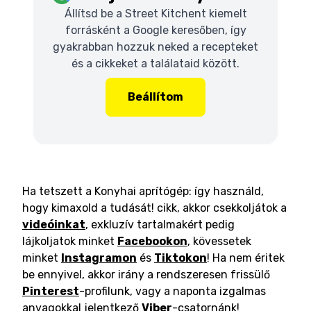
Állítsd be a Street Kitchent kiemelt
forrásként a Google keresőben, így
gyakrabban hozzuk neked a recepteket
és a cikkeket a találataid között.
Beállítom
Ha tetszett a Konyhai aprítógép: így használd,
hogy kimaxold a tudását! cikk, akkor csekkoljátok a
videóinkat
, exkluzív tartalmakért pedig
lájkoljatok minket
Facebookon
, kövessetek
minket
Instagramon
és
Tiktokon
! Ha nem éritek
be ennyivel, akkor irány a rendszeresen frissülő
Pinterest
-profilunk, vagy a naponta izgalmas
anyagokkal jelentkező
Viber
-csatornánk!