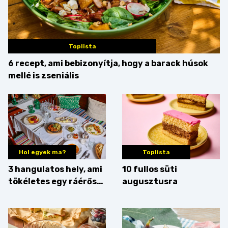
Toplista
6 recept, ami bebizonyítja, hogy a barack húsok
mellé is zseniális
Hol egyek ma?
Toplista
3 hangulatos hely, ami
10 fullos süti
tökéletes egy ráérős
augusztusra
hétvégi ebédhez