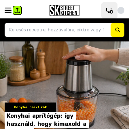
Konyhai praktikák
Konyhai
aprítógép:
így
használd,
hogy
kimaxold
a