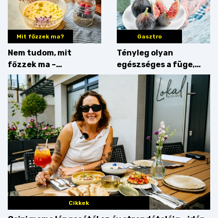
Mit főzzek ma?
Gasztro
Nem tudom, mit
Tényleg olyan
főzzek ma –
egészséges a füge,
Villámgyors menü
mint amilyennek
gondoljuk?
Cikkek