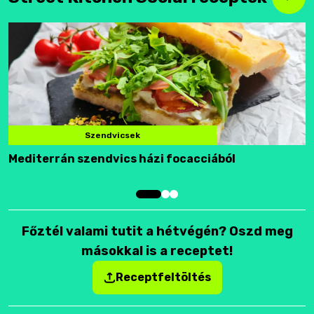
Szendvicsek
Mediterrán szendvics házi focacciából
F
Főztél valami tutit a hétvégén? Oszd meg
másokkal is a receptet!
Receptfeltöltés