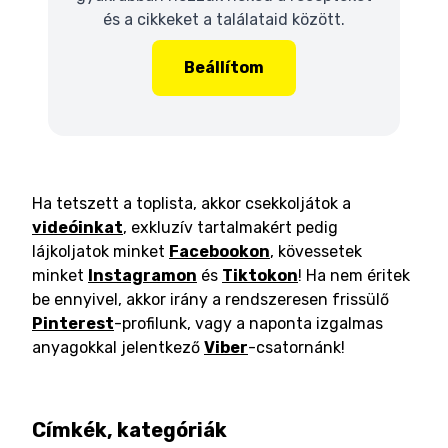
és a cikkeket a találataid között.
Beállítom
Ha tetszett a toplista, akkor csekkoljátok a
videóinkat
, exkluzív tartalmakért pedig
lájkoljatok minket
Facebookon
, kövessetek
minket
Instagramon
és
Tiktokon
! Ha nem éritek
be ennyivel, akkor irány a rendszeresen frissülő
Pinterest
-profilunk, vagy a naponta izgalmas
anyagokkal jelentkező
Viber
-csatornánk!
Címkék, kategóriák