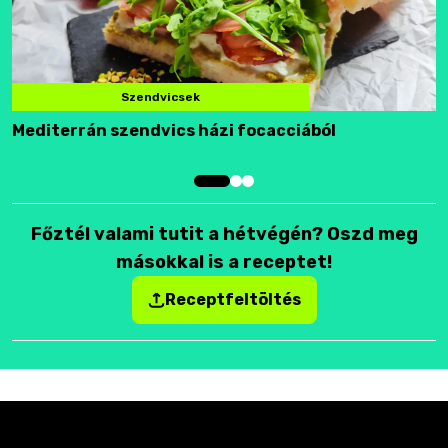
Szendvicsek
Mediterrán szendvics házi focacciából
F
Főztél valami tutit a hétvégén? Oszd meg
másokkal is a receptet!
Receptfeltöltés