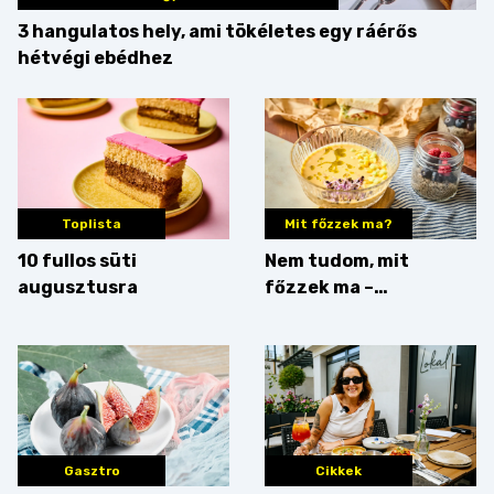
3 hangulatos hely, ami tökéletes egy ráérős
hétvégi ebédhez
Toplista
Mit főzzek ma?
10 fullos süti
Nem tudom, mit
augusztusra
főzzek ma –
Villámgyors menü
Gasztro
Cikkek