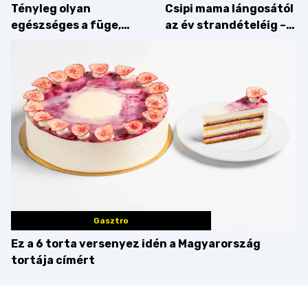
Tényleg olyan
Csipi mama lángosától
egészséges a füge,
az év strandételéig –
mint amilyennek
idén is felzabáltuk a
gondoljuk?
Balaton déli partját
Gasztro
Ez a 6 torta versenyez idén a Magyarország
tortája címért