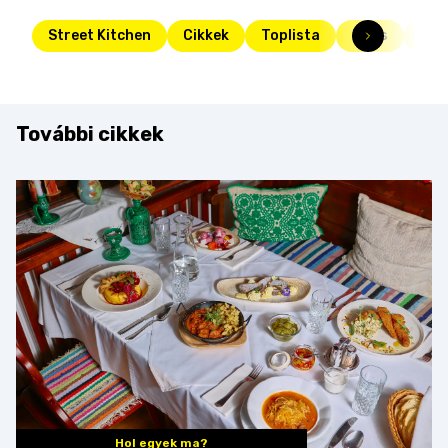
Street Kitchen
Cikkek
Toplista
Friss
már
További cikkek
Hol egyek ma?