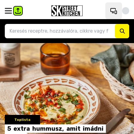
Toplista
5
extra
hummusz,
amit
imádni