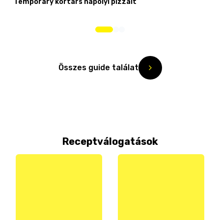
Temporary kortárs nápolyi pizzáit
Összes guide találat
Receptválogatások