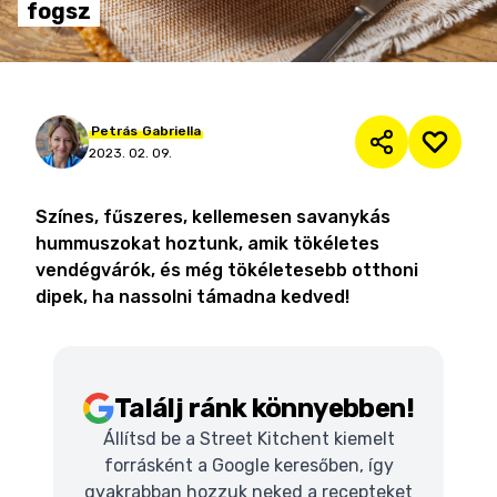
fogsz
Petrás
Gabriella
2023. 02. 09.
Színes, fűszeres, kellemesen savanykás
hummuszokat hoztunk, amik tökéletes
vendégvárók, és még tökéletesebb otthoni
dipek, ha nassolni támadna kedved!
Találj ránk könnyebben!
Állítsd be a Street Kitchent kiemelt
forrásként a Google keresőben, így
gyakrabban hozzuk neked a recepteket