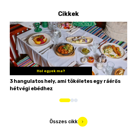
Cikkek
Hol egyek ma?
3 hangulatos hely, ami tökéletes egy ráérős
10 
hétvégi ebédhez
Összes cikk