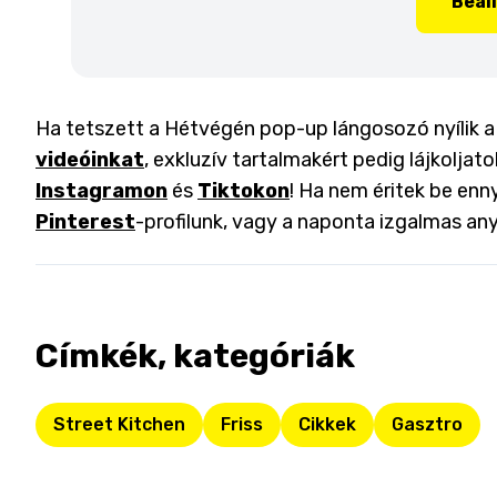
Beál
Ha tetszett a Hétvégén pop-up lángosozó nyílik a F
videóinkat
, exkluzív tartalmakért pedig lájkoljat
Instagramon
és
Tiktokon
! Ha nem éritek be enny
Pinterest
-profilunk, vagy a naponta izgalmas an
Címkék, kategóriák
Street Kitchen
Friss
Cikkek
Gasztro