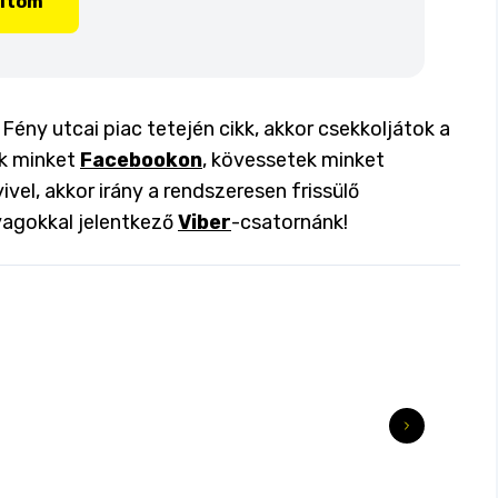
lítom
ény utcai piac tetején cikk, akkor csekkoljátok a
ok minket
Facebookon
, kövessetek minket
ivel, akkor irány a rendszeresen frissülő
yagokkal jelentkező
Viber
-csatornánk!