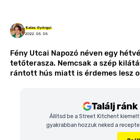
Kalas
Györgyi
2022. 05. 05.
Fény Utcai Napozó néven egy hétvé
tetőterasza. Nemcsak a szép kilátá
rántott hús miatt is érdemes lesz 
Találj rán
Állítsd be a Street Kitchent kiemel
gyakrabban hozzuk neked a recepteke