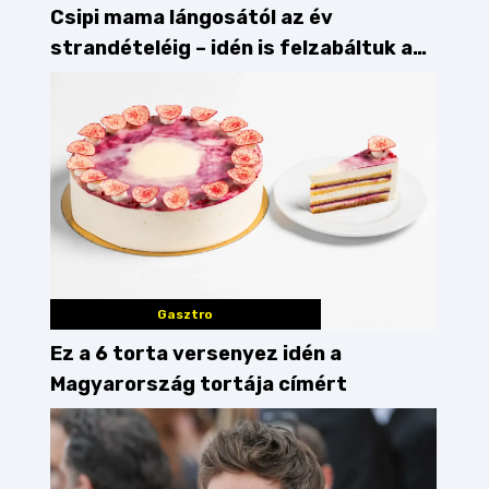
Csipi mama lángosától az év
strandételéig – idén is felzabáltuk a
Balaton déli partját
Gasztro
Ez a 6 torta versenyez idén a
Magyarország tortája címért