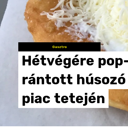
Gasztro
Hétvégére
pop
rántott
húsozó
piac
tetején