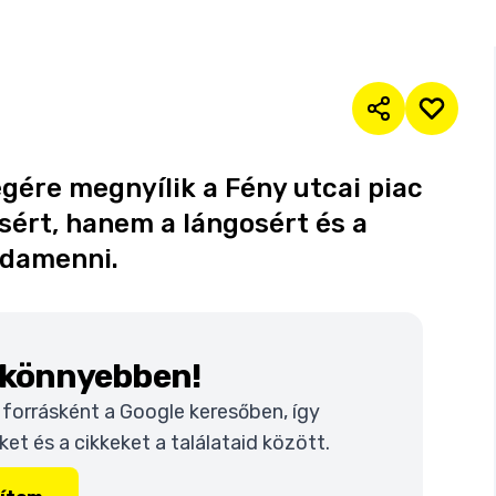
gére megnyílik a Fény utcai piac
sért, hanem a lángosért és a
odamenni.
k könnyebben!
t forrásként a Google keresőben, így
t és a cikkeket a találataid között.