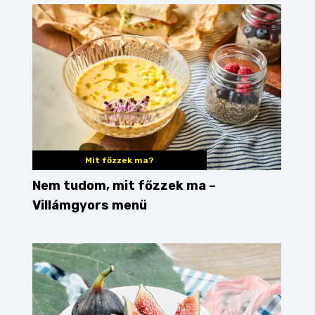
Mit főzzek ma?
Nem tudom, mit főzzek ma –
Villámgyors menü