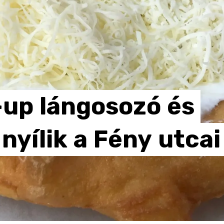
-up
lángosozó
és
nyílik
a
Fény
utcai