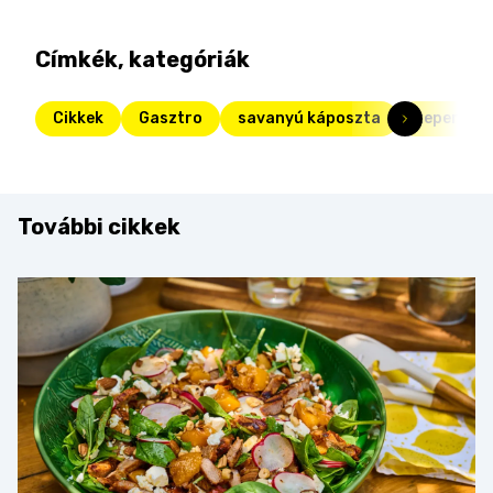
Címkék, kategóriák
Cikkek
Gasztro
savanyú káposzta
tepertős
További cikkek