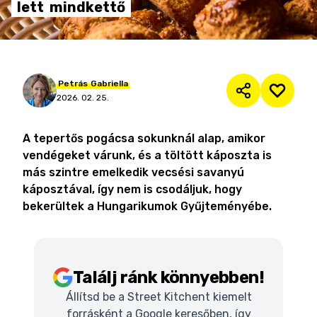
lett
mindkettő
Petrás
Gabriella
2026. 02. 25.
A tepertős pogácsa sokunknál alap, amikor
vendégeket várunk, és a töltött káposzta is
más szintre emelkedik vecsési savanyú
káposztával, így nem is csodáljuk, hogy
bekerültek a Hungarikumok Gyűjteményébe.
Találj ránk könnyebben!
Állítsd be a Street Kitchent kiemelt
forrásként a Google keresőben, így