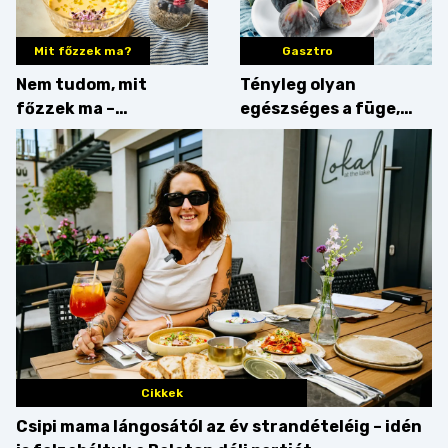
Mit főzzek ma?
Gasztro
Nem tudom, mit
Tényleg olyan
főzzek ma –
egészséges a füge,
Villámgyors menü
mint amilyennek
gondoljuk?
Cikkek
Csipi mama lángosától az év strandételéig – idén