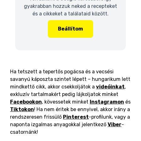
gyakrabban hozzuk neked a recepteket
és a cikkeket a találataid között.
Beállítom
Ha tetszett a tepertős pogácsa és a vecsési
savanyú káposzta szintet lépett – hungarikum lett
mindkettő cikk, akkor csekkoljátok a
videóinkat
,
exkluzív tartalmakért pedig lájkoljatok minket
Facebookon
, kövessetek minket
Instagramon
és
Tiktokon
! Ha nem éritek be ennyivel, akkor irány a
rendszeresen frissülő
Pinterest
-profilunk, vagy a
naponta izgalmas anyagokkal jelentkező
Viber
-
csatornánk!