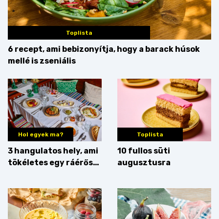
Toplista
6 recept, ami bebizonyítja, hogy a barack húsok
mellé is zseniális
Hol egyek ma?
Toplista
3 hangulatos hely, ami
10 fullos süti
tökéletes egy ráérős
augusztusra
hétvégi ebédhez