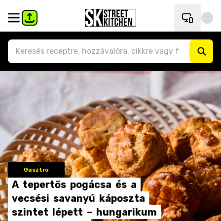
Gasztro
A
tepertős
pogácsa
és
a
vecsési
savanyú
káposzta
szintet
lépett
–
hungarikum