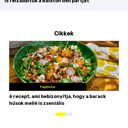
is felzabáltuk a Balaton déli partját
Cikkek
Toplista
6 recept, ami bebizonyítja, hogy a barack
3 h
húsok mellé is zseniális
hét