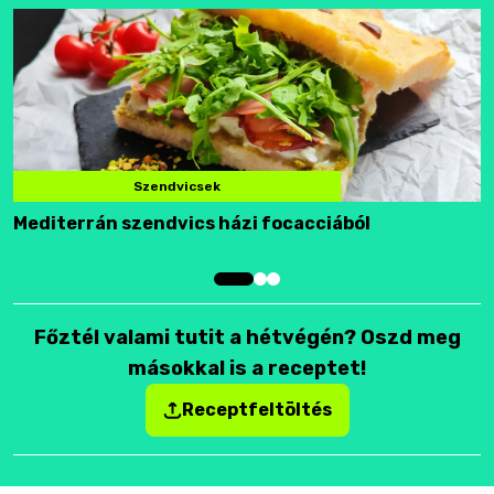
Szendvicsek
Mediterrán szendvics házi focacciából
F
Főztél valami tutit a hétvégén? Oszd meg
másokkal is a receptet!
Receptfeltöltés