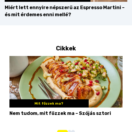
Miért lett ennyire népszerű az Espresso Martini –
és mit érdemes enni mellé?
Cikkek
Mit főzzek ma?
Nem tudom, mit főzzek ma – Szójás sztori
Ame
bos