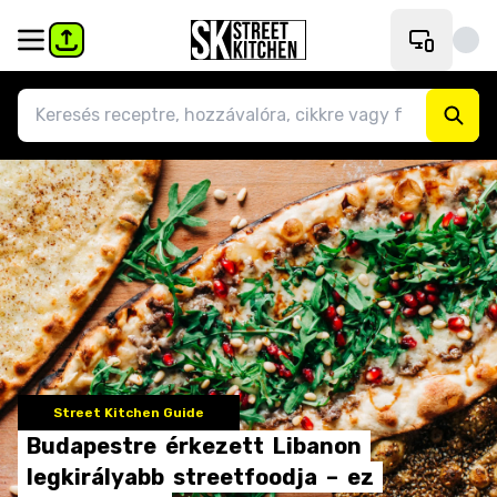
Street Kitchen Guide
Budapestre
érkezett
Libanon
legkirályabb
streetfoodja
–
ez