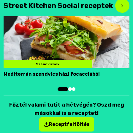
Street Kitchen Social receptek
Szendvicsek
Mediterrán szendvics házi focacciából
F
Főztél valami tutit a hétvégén? Oszd meg
másokkal is a receptet!
Receptfeltöltés