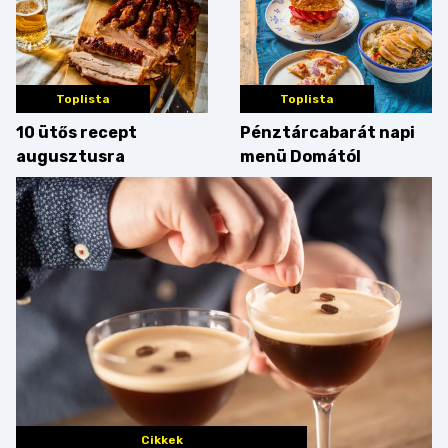
Toplista
Toplista
10 ütős recept
Pénztárcabarát napi
augusztusra
menü Domától
Cikkek