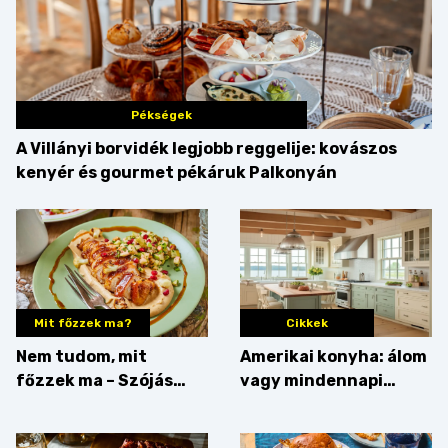
Pékségek
A Villányi borvidék legjobb reggelije: kovászos
kenyér és gourmet pékáruk Palkonyán
Mit főzzek ma?
Cikkek
Nem tudom, mit
Amerikai konyha: álom
főzzek ma – Szójás
vagy mindennapi
sztori
bosszúság? Mutatjuk
az érveket