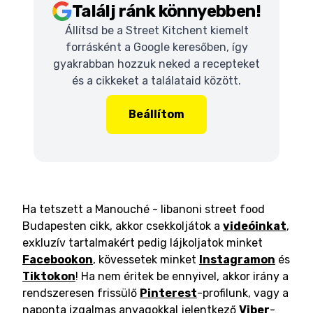
Találj ránk könnyebben!
Állítsd be a Street Kitchent kiemelt
forrásként a Google keresőben, így
gyakrabban hozzuk neked a recepteket
és a cikkeket a találataid között.
Beállítom
Ha tetszett a Manouché - libanoni street food
Budapesten cikk, akkor csekkoljátok a
videóinkat
,
exkluzív tartalmakért pedig lájkoljatok minket
Facebookon
, kövessetek minket
Instagramon
és
Tiktokon
! Ha nem éritek be ennyivel, akkor irány a
rendszeresen frissülő
Pinterest
-profilunk, vagy a
naponta izgalmas anyagokkal jelentkező
Viber
-