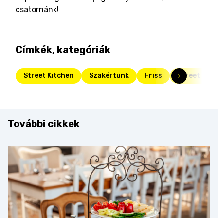
csatornánk!
Címkék, kategóriák
Street Kitchen
Szakértünk
Friss
Street Kitc
További cikkek