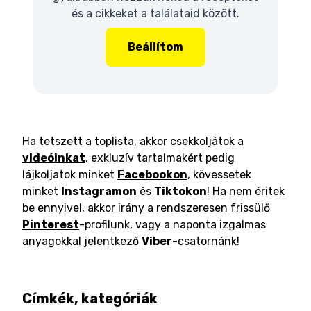
és a cikkeket a találataid között.
Beállítom
Ha tetszett a toplista, akkor csekkoljátok a
videóinkat
, exkluzív tartalmakért pedig
lájkoljatok minket
Facebookon
, kövessetek
minket
Instagramon
és
Tiktokon
! Ha nem éritek
be ennyivel, akkor irány a rendszeresen frissülő
Pinterest
-profilunk, vagy a naponta izgalmas
anyagokkal jelentkező
Viber
-csatornánk!
Címkék, kategóriák