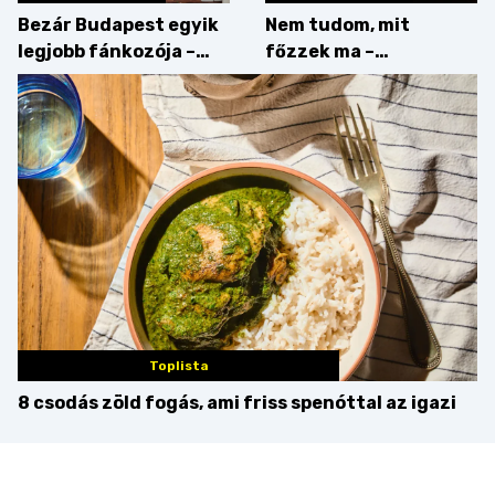
Bezár Budapest egyik
Nem tudom, mit
legjobb fánkozója –
főzzek ma –
búcsúzik a Pampushka
Főszerepben a
camembert
Toplista
8 csodás zöld fogás, ami friss spenóttal az igazi