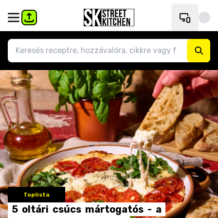
Toplista
5
oltári
csúcs
mártogatós
-
a