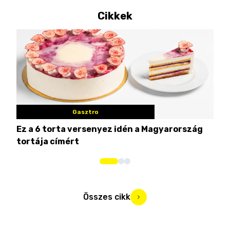
Cikkek
Gasztro
Ez a 6 torta versenyez idén a Magyarország
Tat
tortája címért
meg
Összes cikk