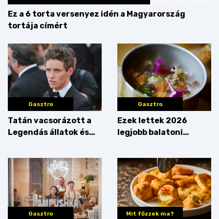
Ez a 6 torta versenyez idén a Magyarország
tortája címért
Gasztro
Gasztro
Tatán vacsorázott a
Ezek lettek 2026
Legendás állatok és
legjobb balatoni
megfigyelésük sztárja!
strandételei –
végigkóstoltuk a
győzteseket
Gasztro
Mit főzzek ma?