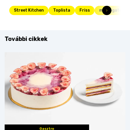
Street Kitchen
Toplista
Friss
mártogatós
További cikkek
Gasztro