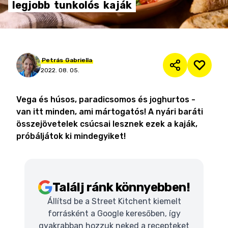
legjobb
tunkolós
kaják
Petrás
Gabriella
2022. 08. 05.
Vega és húsos, paradicsomos és joghurtos -
van itt minden, ami mártogatós! A nyári baráti
összejövetelek csúcsai lesznek ezek a kaják,
próbáljátok ki mindegyiket!
Találj ránk könnyebben!
Állítsd be a Street Kitchent kiemelt
forrásként a Google keresőben, így
gyakrabban hozzuk neked a recepteket