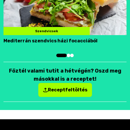
Szendvicsek
Mediterrán szendvics házi focacciából
F
Főztél valami tutit a hétvégén? Oszd meg
másokkal is a receptet!
Receptfeltöltés