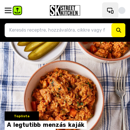
Toplista
A
legtutibb
menzás
kaják