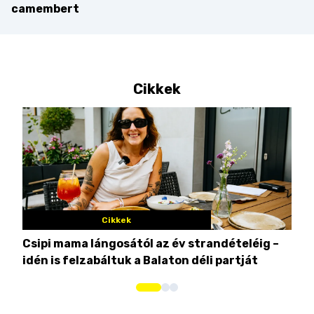
camembert
Cikkek
Cikkek
Csipi mama lángosától az év strandételéig –
Ez 
idén is felzabáltuk a Balaton déli partját
tor