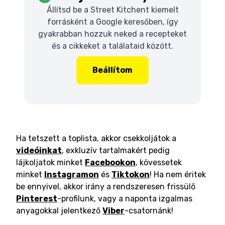
Állítsd be a Street Kitchent kiemelt
forrásként a Google keresőben, így
gyakrabban hozzuk neked a recepteket
és a cikkeket a találataid között.
Beállítom
Ha tetszett a toplista, akkor csekkoljátok a
videóinkat
, exkluzív tartalmakért pedig
lájkoljatok minket
Facebookon
, kövessetek
minket
Instagramon
és
Tiktokon
! Ha nem éritek
be ennyivel, akkor irány a rendszeresen frissülő
Pinterest
-profilunk, vagy a naponta izgalmas
anyagokkal jelentkező
Viber
-csatornánk!