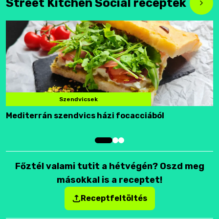
Street Kitchen Social receptek
Szendvicsek
Mediterrán szendvics házi focacciából
F
Főztél valami tutit a hétvégén? Oszd meg
másokkal is a receptet!
Receptfeltöltés