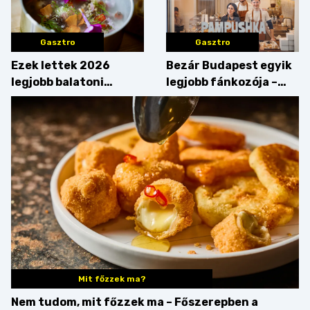
Gasztro
Gasztro
Ezek lettek 2026
Bezár Budapest egyik
legjobb balatoni
legjobb fánkozója –
strandételei –
búcsúzik a Pampushka
végigkóstoltuk a
győzteseket
Mit főzzek ma?
Nem tudom, mit főzzek ma – Főszerepben a