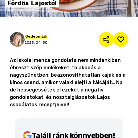
Fördős
Lajostól
Gedeon
Lili
2023. 04. 30.
Az iskolai menza gondolata nem mindenkiben
ébreszt szép emlékeket: tolakodás a
nagyszünetben, beazonosíthatatlan kaják és a
kínos csend, amikor valaki elejti a tálcáját… Na
de hessegessétek el ezeket a negatív
gondolatokat, és nosztalgiázzatok Lajos
csodálatos receptjeivel!
Találj ránk könnyebben!