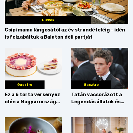
Cikkek
Csipi mama lángosától az év strandételéig – idén
is felzabáltuk a Balaton déli partját
Gasztro
Gasztro
Ez a 6 torta versenyez
Tatán vacsorázott a
idén a Magyarország
Legendás állatok és
tortája címért
megfigyelésük sztárja!