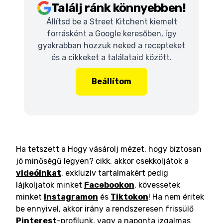
Találj ránk könnyebben!
Állítsd be a Street Kitchent kiemelt
forrásként a Google keresőben, így
gyakrabban hozzuk neked a recepteket
és a cikkeket a találataid között.
Beállítom
Ha tetszett a Hogy vásárolj mézet, hogy biztosan
jó minőségű legyen? cikk, akkor csekkoljátok a
videóinkat
, exkluzív tartalmakért pedig
lájkoljatok minket
Facebookon
, kövessetek
minket
Instagramon
és
Tiktokon
! Ha nem éritek
be ennyivel, akkor irány a rendszeresen frissülő
Pinterest
-profilunk, vagy a naponta izgalmas