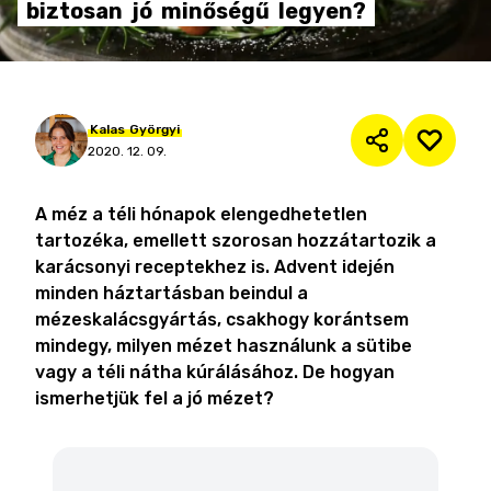
biztosan
jó
minőségű
legyen?
Kalas
Györgyi
2020. 12. 09.
A méz a téli hónapok elengedhetetlen
tartozéka, emellett szorosan hozzátartozik a
karácsonyi receptekhez is. Advent idején
minden háztartásban beindul a
mézeskalácsgyártás, csakhogy korántsem
mindegy, milyen mézet használunk a sütibe
vagy a téli nátha kúrálásához. De hogyan
ismerhetjük fel a jó mézet?