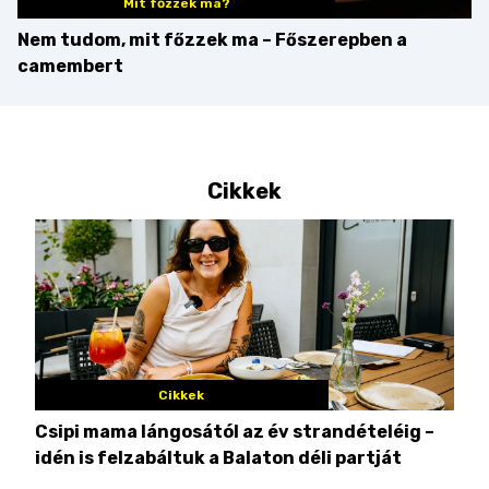
Mit főzzek ma?
Nem tudom, mit főzzek ma – Főszerepben a
camembert
Cikkek
Cikkek
Csipi mama lángosától az év strandételéig –
Ez 
idén is felzabáltuk a Balaton déli partját
tor