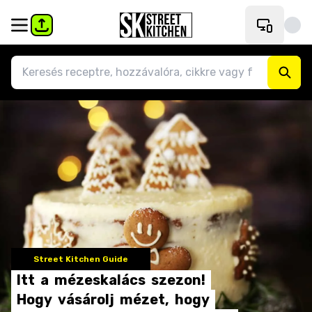
Street Kitchen Guide
Itt
a
mézeskalács
szezon!
Hogy
vásárolj
mézet,
hogy