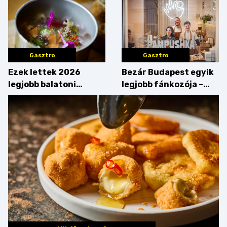
Gasztro
Gasztro
Ezek lettek 2026
Bezár Budapest egyik
legjobb balatoni
legjobb fánkozója –
strandételei –
búcsúzik a Pampushka
végigkóstoltuk a
győzteseket