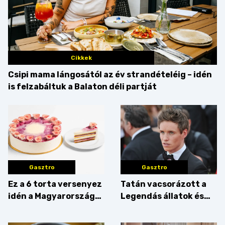
Cikkek
Csipi mama lángosától az év strandételéig – idén
is felzabáltuk a Balaton déli partját
Gasztro
Gasztro
Ez a 6 torta versenyez
Tatán vacsorázott a
idén a Magyarország
Legendás állatok és
tortája címért
megfigyelésük sztárja!