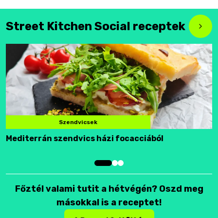
Street Kitchen Social receptek
Szendvicsek
Mediterrán szendvics házi focacciából
F
Főztél valami tutit a hétvégén? Oszd meg
másokkal is a receptet!