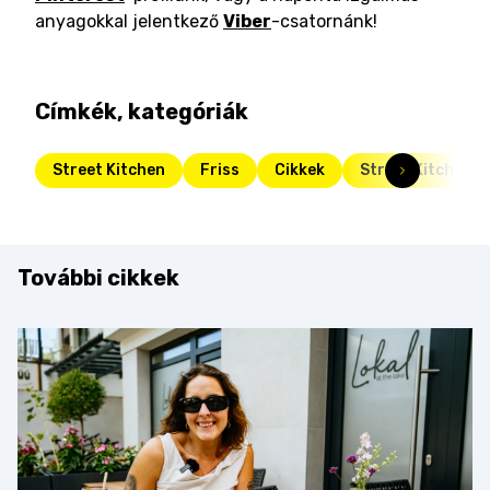
anyagokkal jelentkező
Viber
-csatornánk!
Címkék, kategóriák
Street Kitchen
Friss
Cikkek
Street Kitchen G
További cikkek