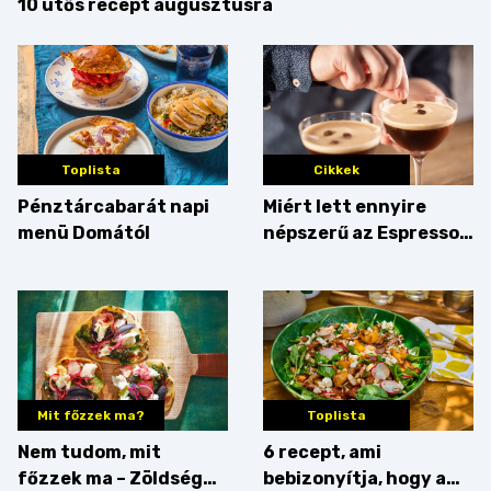
10 ütős recept augusztusra
Toplista
Cikkek
Pénztárcabarát napi
Miért lett ennyire
menü Domától
népszerű az Espresso
Martini – és mit
érdemes enni mellé?
Mit főzzek ma?
Toplista
Nem tudom, mit
6 recept, ami
főzzek ma – Zöldség
bebizonyítja, hogy a