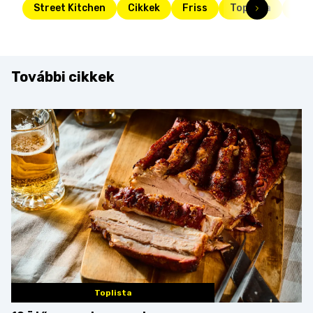
Street Kitchen
Cikkek
Friss
Toplista
süt
További cikkek
Toplista