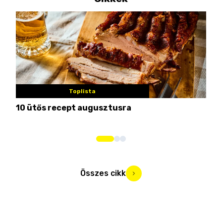
Toplista
10 ütős recept augusztusra
Pén
Összes cikk