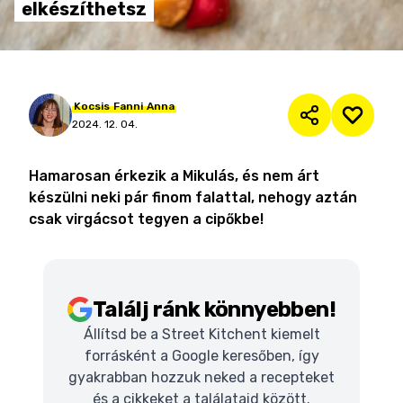
elkészíthetsz
Kocsis
Fanni
Anna
2024. 12. 04.
Hamarosan érkezik a Mikulás, és nem árt
készülni neki pár finom falattal, nehogy aztán
csak virgácsot tegyen a cipőkbe!
Találj ránk könnyebben!
Állítsd be a Street Kitchent kiemelt
forrásként a Google keresőben, így
gyakrabban hozzuk neked a recepteket
és a cikkeket a találataid között.