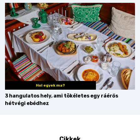
minden mennyiségben
barack húsok mellé is
zseniális
Hol egyek ma?
3 hangulatos hely, ami tökéletes egy ráérős
hétvégi ebédhez
Cikkek