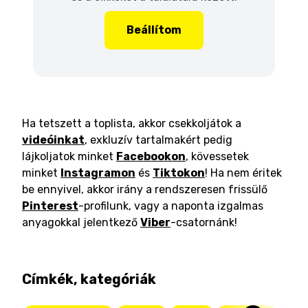
Beállítom
Ha tetszett a toplista, akkor csekkoljátok a
videóinkat
, exkluzív tartalmakért pedig
lájkoljatok minket
Facebookon
, kövessetek
minket
Instagramon
és
Tiktokon
! Ha nem éritek
be ennyivel, akkor irány a rendszeresen frissülő
Pinterest
-profilunk, vagy a naponta izgalmas
anyagokkal jelentkező
Viber
-csatornánk!
Címkék, kategóriák