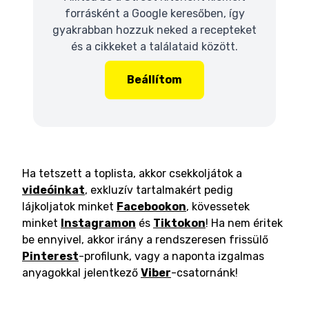
forrásként a Google keresőben, így
gyakrabban hozzuk neked a recepteket
és a cikkeket a találataid között.
Beállítom
Ha tetszett a toplista, akkor csekkoljátok a
videóinkat
, exkluzív tartalmakért pedig
lájkoljatok minket
Facebookon
, kövessetek
minket
Instagramon
és
Tiktokon
! Ha nem éritek
be ennyivel, akkor irány a rendszeresen frissülő
Pinterest
-profilunk, vagy a naponta izgalmas
anyagokkal jelentkező
Viber
-csatornánk!