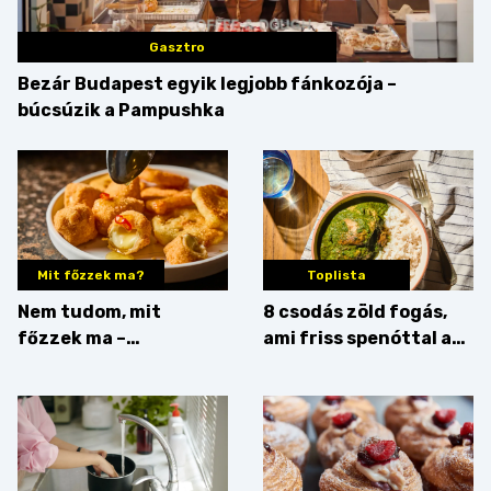
Gasztro
Bezár Budapest egyik legjobb fánkozója –
búcsúzik a Pampushka
Mit főzzek ma?
Toplista
Nem tudom, mit
8 csodás zöld fogás,
főzzek ma –
ami friss spenóttal az
Főszerepben a
igazi
camembert