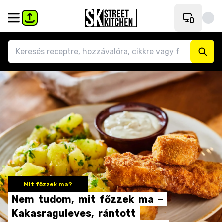
Mit főzzek ma?
Nem
tudom,
mit
főzzek
ma
–
Kakasraguleves,
rántott