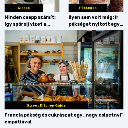
Cikkek
Pékségek
Minden csepp számít:
Ilyen sem volt még: ír
így spórolj vizet a
pékséget nyitott egy
konyhában
Dublinból hazatért pár
Street Kitchen Guide
Francia pékség és cukrászat egy „nagy csipetnyi”
empátiával