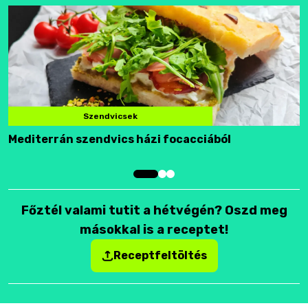
Szendvicsek
Mediterrán szendvics házi focacciából
F
Főztél valami tutit a hétvégén? Oszd meg
másokkal is a receptet!
Receptfeltöltés