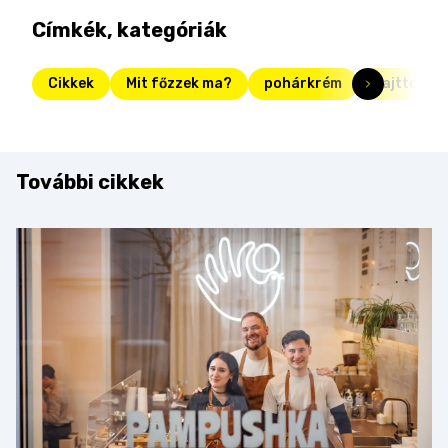
Címkék, kategóriák
Cikkek
Mit főzzek ma?
pohárkrém
sajttorta
További cikkek