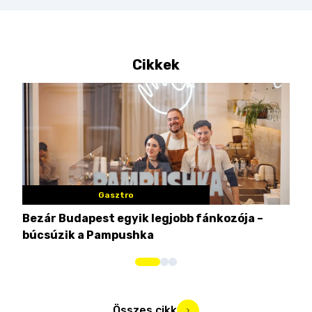
Cikkek
Gasztro
Bezár Budapest egyik legjobb fánkozója –
Nem
búcsúzik a Pampushka
ca
Összes cikk