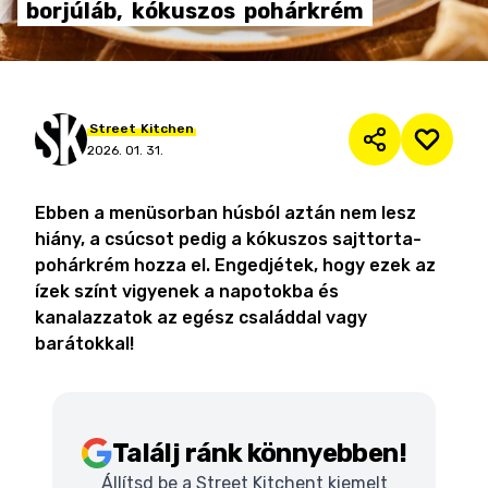
borjúláb,
kókuszos
pohárkrém
Street
Kitchen
2026. 01. 31.
Ebben a menüsorban húsból aztán nem lesz
hiány, a csúcsot pedig a kókuszos sajttorta-
pohárkrém hozza el. Engedjétek, hogy ezek az
ízek színt vigyenek a napotokba és
kanalazzatok az egész családdal vagy
barátokkal!
Találj ránk könnyebben!
Állítsd be a Street Kitchent kiemelt