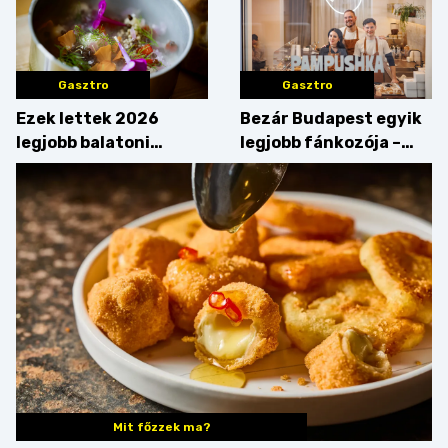
Gasztro
Gasztro
Ezek lettek 2026
Bezár Budapest egyik
legjobb balatoni
legjobb fánkozója –
strandételei –
búcsúzik a Pampushka
végigkóstoltuk a
győzteseket
Mit főzzek ma?