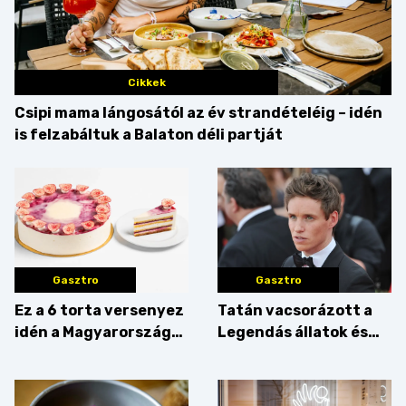
Cikkek
Csipi mama lángosától az év strandételéig – idén
is felzabáltuk a Balaton déli partját
Gasztro
Gasztro
Ez a 6 torta versenyez
Tatán vacsorázott a
idén a Magyarország
Legendás állatok és
tortája címért
megfigyelésük sztárja!