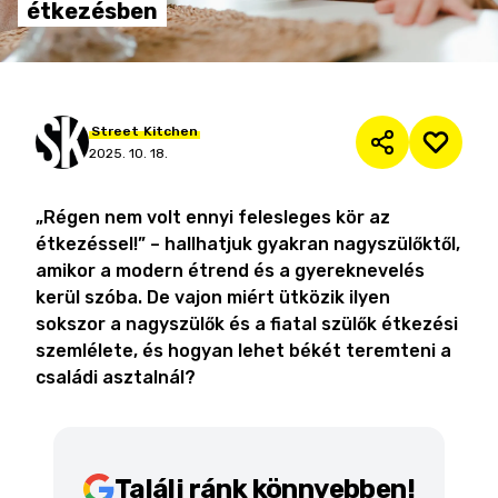
étkezésben
Street
Kitchen
2025. 10. 18.
„Régen nem volt ennyi felesleges kör az
étkezéssel!” – hallhatjuk gyakran nagyszülőktől,
amikor a modern étrend és a gyereknevelés
kerül szóba. De vajon miért ütközik ilyen
sokszor a nagyszülők és a fiatal szülők étkezési
szemlélete, és hogyan lehet békét teremteni a
családi asztalnál?
Találj ránk könnyebben!