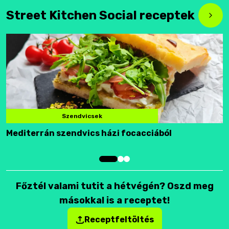
Street Kitchen Social receptek
Szendvicsek
Mediterrán szendvics házi focacciából
F
Főztél valami tutit a hétvégén? Oszd meg
másokkal is a receptet!
Receptfeltöltés