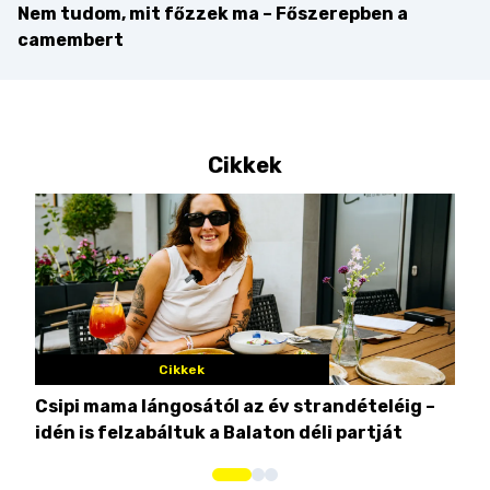
Nem tudom, mit főzzek ma – Főszerepben a
camembert
Cikkek
Cikkek
Csipi mama lángosától az év strandételéig –
Ez 
idén is felzabáltuk a Balaton déli partját
tor