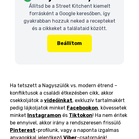
Állítsd be a Street Kitchent kiemelt
forrásként a Google keresőben, így
gyakrabban hozzuk neked a recepteket
és a cikkeket a találataid között.
Beállítom
Ha tetszett a Nagyszülők vs. modern étrend –
konfliktusok a családi étkezésben cikk, akkor
csekkoljátok a
videóinkat
, exkluzív tartalmakért
pedig lájkoljatok minket
Facebookon
, kövessetek
minket
Instagramon
és
Tiktokon
! Ha nem éritek
be ennyivel, akkor irány a rendszeresen frissülő
Pinterest
-profilunk, vagy a naponta izgalmas
anyagokkal jelentkező
Viber
-csatornánk!