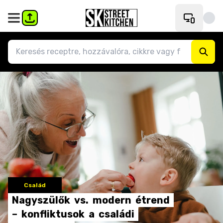
Család
Nagyszülők
vs.
modern
étrend
–
konfliktusok
a
családi