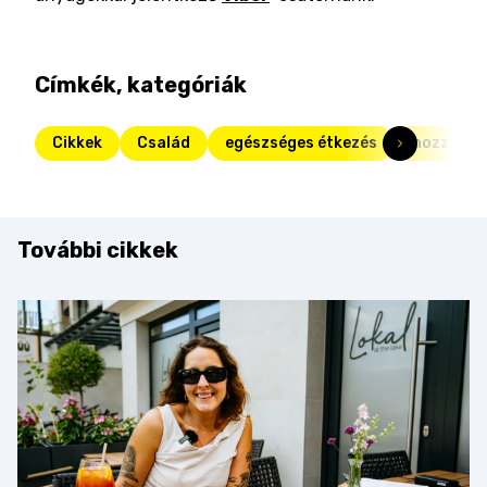
Címkék, kategóriák
Cikkek
Család
egészséges étkezés
hozzátáp
További cikkek