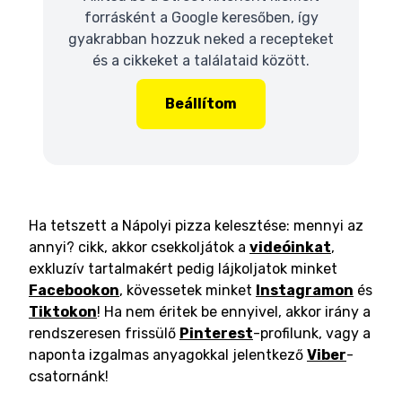
forrásként a Google keresőben, így
gyakrabban hozzuk neked a recepteket
és a cikkeket a találataid között.
Beállítom
Ha tetszett a Nápolyi pizza kelesztése: mennyi az
annyi? cikk, akkor csekkoljátok a
videóinkat
,
exkluzív tartalmakért pedig lájkoljatok minket
Facebookon
, kövessetek minket
Instagramon
és
Tiktokon
! Ha nem éritek be ennyivel, akkor irány a
rendszeresen frissülő
Pinterest
-profilunk, vagy a
naponta izgalmas anyagokkal jelentkező
Viber
-
csatornánk!