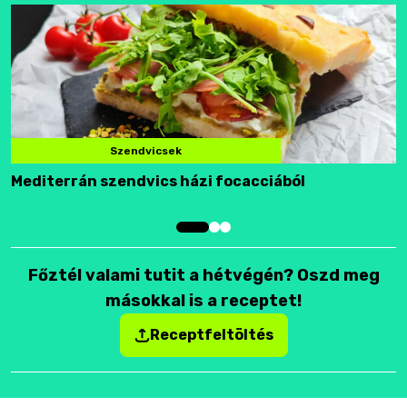
Szendvicsek
Mediterrán szendvics házi focacciából
F
Főztél valami tutit a hétvégén? Oszd meg
másokkal is a receptet!
Receptfeltöltés