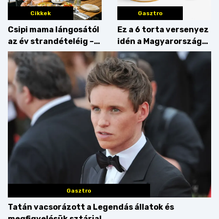
Cikkek
Gasztro
Csipi mama lángosától
Ez a 6 torta versenyez
az év strandételéig –
idén a Magyarország
idén is felzabáltuk a
tortája címért
Balaton déli partját
Gasztro
Tatán vacsorázott a Legendás állatok és
megfigyelésük sztárja!