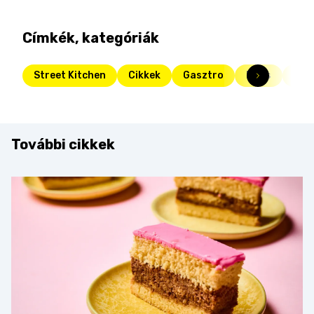
Címkék, kategóriák
Street Kitchen
Cikkek
Gasztro
Friss
nápo
További cikkek