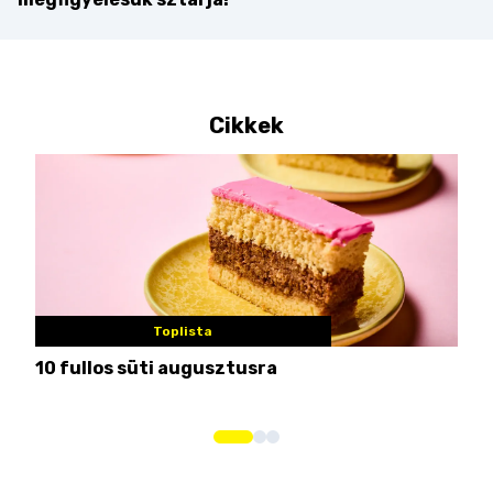
Cikkek
Toplista
10 fullos süti augusztusra
Nem
me