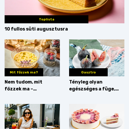
Toplista
10 fullos süti augusztusra
Mit főzzek ma?
Gasztro
Nem tudom, mit
Tényleg olyan
főzzek ma –
egészséges a füge,
Villámgyors menü
mint amilyennek
gondoljuk?