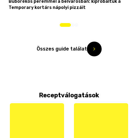
Buborékos peremmel a belvárosban: kipróbáltuk a
Temporary kortárs nápolyi pizzáit
Összes guide találat
Receptválogatások