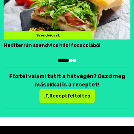
Szendvicsek
Mediterrán szendvics házi focacciából
F
Főztél valami tutit a hétvégén? Oszd meg
másokkal is a receptet!
Receptfeltöltés