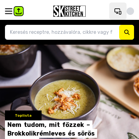
Toplista
Nem
tudom,
mit
főzzek
–
Brokkolikrémleves
és
sörös