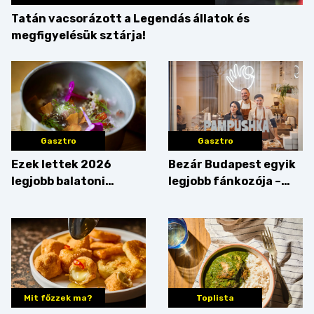
Tatán vacsorázott a Legendás állatok és
megfigyelésük sztárja!
Gasztro
Gasztro
Ezek lettek 2026
Bezár Budapest egyik
legjobb balatoni
legjobb fánkozója –
strandételei –
búcsúzik a Pampushka
végigkóstoltuk a
győzteseket
Mit főzzek ma?
Toplista