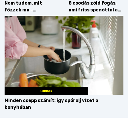
Nem tudom, mit
8 csodás zöld fogás,
főzzek ma –
ami friss spenóttal az
Főszerepben a
igazi
camembert
Cikkek
Minden csepp számít: így spórolj vizet a
konyhában