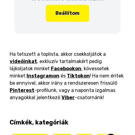
Beállítom
Ha tetszett a toplista, akkor csekkoljátok a
videóinkat
, exkluzív tartalmakért pedig
lájkoljatok minket
Facebookon
, kövessetek
minket
Instagramon
és
Tiktokon
! Ha nem éritek
be ennyivel, akkor irány a rendszeresen frissülő
Pinterest
-profilunk, vagy a naponta izgalmas
anyagokkal jelentkező
Viber
-csatornánk!
Címkék, kategóriák