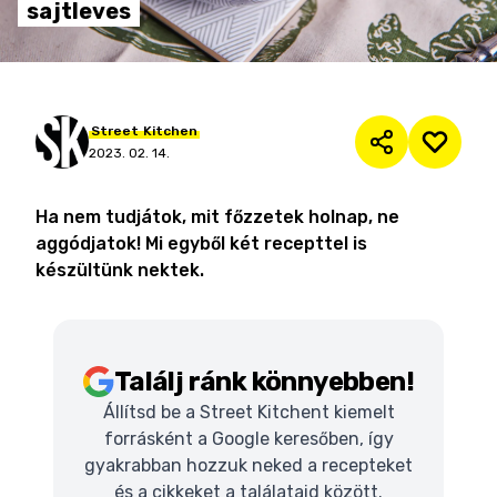
sajtleves
Street
Kitchen
2023. 02. 14.
Ha nem tudjátok, mit főzzetek holnap, ne
aggódjatok! Mi egyből két recepttel is
készültünk nektek.
Találj ránk könnyebben!
Állítsd be a Street Kitchent kiemelt
forrásként a Google keresőben, így
gyakrabban hozzuk neked a recepteket
és a cikkeket a találataid között.