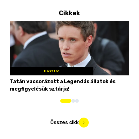
Cikkek
Gasztro
Tatán vacsorázott a Legendás állatok és
Eze
megfigyelésük sztárja!
str
Összes cikk