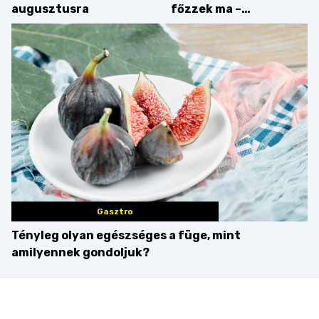
augusztusra
főzzek ma –
Villámgyors menü
Gasztro
Tényleg olyan egészséges a füge, mint
amilyennek gondoljuk?