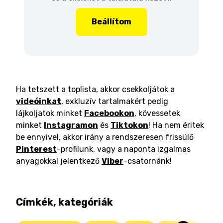
Beállítom
Ha tetszett a toplista, akkor csekkoljátok a
videóinkat
, exkluzív tartalmakért pedig
lájkoljatok minket
Facebookon
, kövessetek
minket
Instagramon
és
Tiktokon
! Ha nem éritek
be ennyivel, akkor irány a rendszeresen frissülő
Pinterest
-profilunk, vagy a naponta izgalmas
anyagokkal jelentkező
Viber
-csatornánk!
Címkék, kategóriák