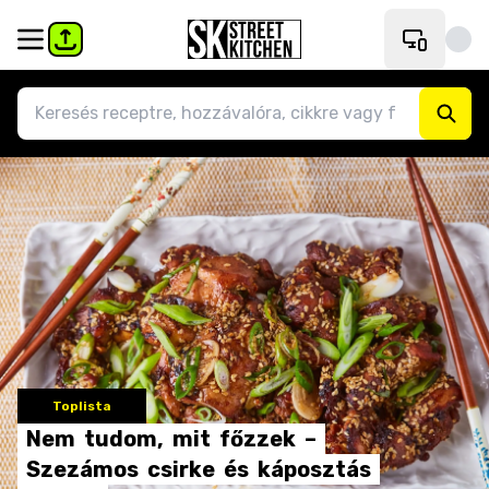
Toplista
Nem
tudom,
mit
főzzek
–
Szezámos
csirke
és
káposztás