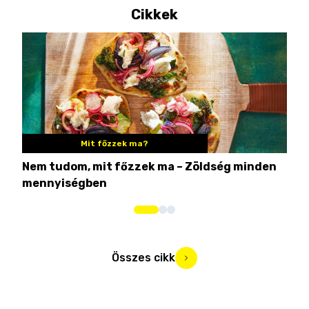
Cikkek
Mit főzzek ma?
Nem tudom, mit főzzek ma – Zöldség minden
6 r
mennyiségben
hús
Összes cikk