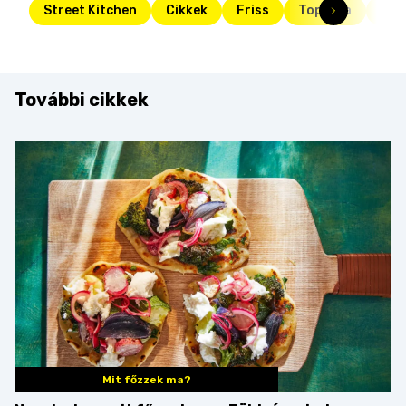
Street Kitchen
Cikkek
Friss
Toplista
top
További cikkek
Mit főzzek ma?