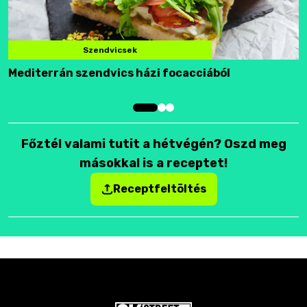
Szendvicsek
Mediterrán szendvics házi focacciából
F
Főztél valami tutit a hétvégén? Oszd meg
másokkal is a receptet!
Receptfeltöltés