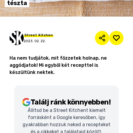
tészta
Street
Kitchen
2023. 02. 22.
Ha nem tudjátok, mit főzzetek holnap, ne
aggódjatok! Mi egyből két recepttel is
készültünk nektek.
Találj ránk könnyebben!
Állítsd be a Street Kitchent kiemelt
forrásként a Google keresőben, így
gyakrabban hozzuk neked a recepteket
és a cikkeket a találataid között.