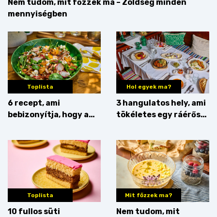
Nem tudom, mit főzzek ma – Zöldség minden
mennyiségben
Toplista
Hol egyek ma?
6 recept, ami
3 hangulatos hely, ami
bebizonyítja, hogy a
tökéletes egy ráérős
barack húsok mellé is
hétvégi ebédhez
zseniális
Toplista
Mit főzzek ma?
10 fullos süti
Nem tudom, mit