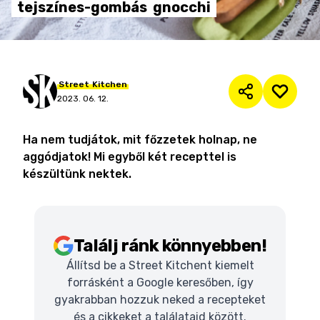
tejszínes-gombás
gnocchi
Street
Kitchen
2023. 06. 12.
Ha nem tudjátok, mit főzzetek holnap, ne
aggódjatok! Mi egyből két recepttel is
készültünk nektek.
Találj ránk könnyebben!
Állítsd be a Street Kitchent kiemelt
forrásként a Google keresőben, így
gyakrabban hozzuk neked a recepteket
és a cikkeket a találataid között.