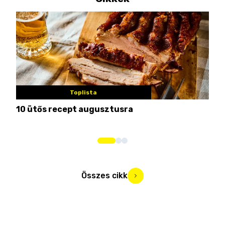
Toplista
10 ütős recept augusztusra
Pén
Összes cikk