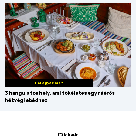
minden mennyiségben
barack húsok mellé is
zseniális
Hol egyek ma?
3 hangulatos hely, ami tökéletes egy ráérős
hétvégi ebédhez
Cikkek