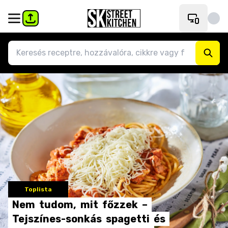
Toplista
Nem
tudom,
mit
főzzek
–
Tejszínes-sonkás
spagetti
és