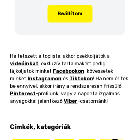
Beállítom
Ha tetszett a toplista, akkor csekkoljátok a
videóinkat
, exkluzív tartalmakért pedig
lájkoljatok minket
Facebookon
, kövessetek
minket
Instagramon
és
Tiktokon
! Ha nem éritek
be ennyivel, akkor irány a rendszeresen frissülő
Pinterest
-profilunk, vagy a naponta izgalmas
anyagokkal jelentkező
Viber
-csatornánk!
Címkék, kategóriák