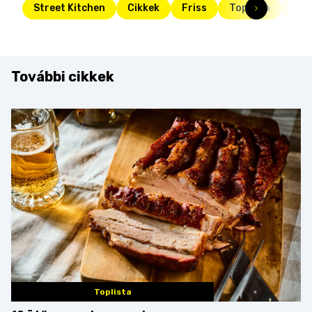
Street Kitchen
Cikkek
Friss
Toplista
top
További cikkek
Toplista