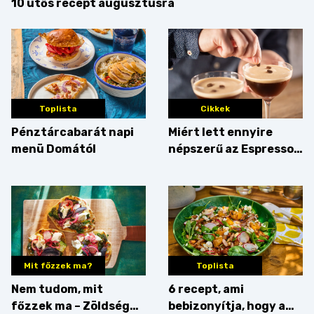
10 ütős recept augusztusra
Toplista
Cikkek
Pénztárcabarát napi
Miért lett ennyire
menü Domától
népszerű az Espresso
Martini – és mit
érdemes enni mellé?
Mit főzzek ma?
Toplista
Nem tudom, mit
6 recept, ami
főzzek ma – Zöldség
bebizonyítja, hogy a