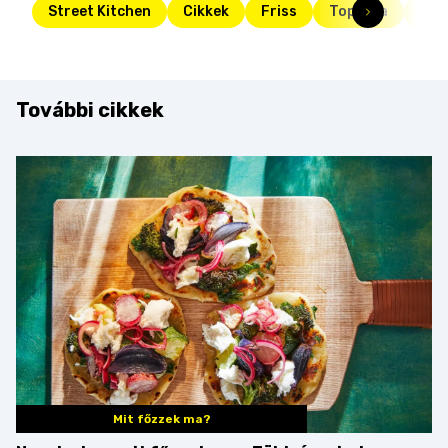
Street Kitchen
Cikkek
Friss
Toplista
top
További cikkek
Mit főzzek ma?