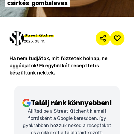
csirkés
gombaleves
Street
Kitchen
2023. 05. 11.
Ha nem tudjátok, mit főzzetek holnap, ne
aggódjatok! Mi egyből két recepttel is
készültünk nektek.
Találj ránk könnyebben!
Állítsd be a Street Kitchent kiemelt
forrásként a Google keresőben, így
gyakrabban hozzuk neked a recepteket
és a cikkeket a találataid között.