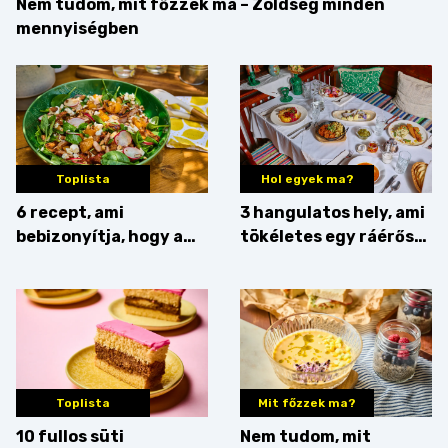
Nem tudom, mit főzzek ma – Zöldség minden
mennyiségben
Toplista
Hol egyek ma?
6 recept, ami
3 hangulatos hely, ami
bebizonyítja, hogy a
tökéletes egy ráérős
barack húsok mellé is
hétvégi ebédhez
zseniális
Toplista
Mit főzzek ma?
10 fullos süti
Nem tudom, mit