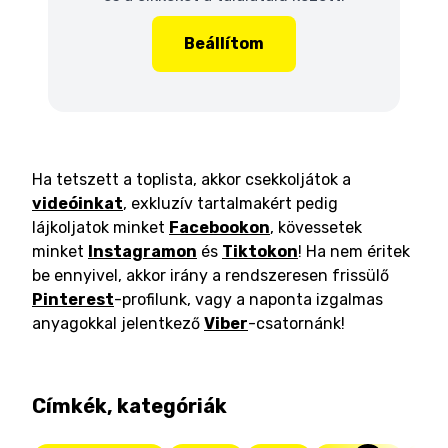
Beállítom
Ha tetszett a toplista, akkor csekkoljátok a
videóinkat
, exkluzív tartalmakért pedig
lájkoljatok minket
Facebookon
, kövessetek
minket
Instagramon
és
Tiktokon
! Ha nem éritek
be ennyivel, akkor irány a rendszeresen frissülő
Pinterest
-profilunk, vagy a naponta izgalmas
anyagokkal jelentkező
Viber
-csatornánk!
Címkék, kategóriák