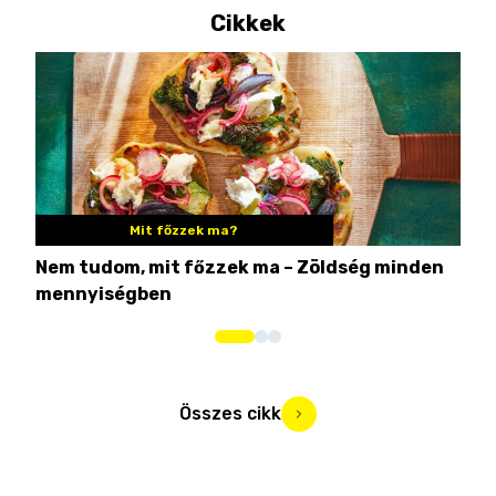
Cikkek
Mit főzzek ma?
Nem tudom, mit főzzek ma – Zöldség minden
6 r
mennyiségben
hús
Összes cikk