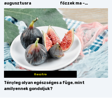
augusztusra
főzzek ma –
Villámgyors menü
Gasztro
Tényleg olyan egészséges a füge, mint
amilyennek gondoljuk?