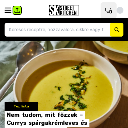
Toplista
Nem
tudom,
mit
főzzek
–
Currys
spárgakrémleves
és