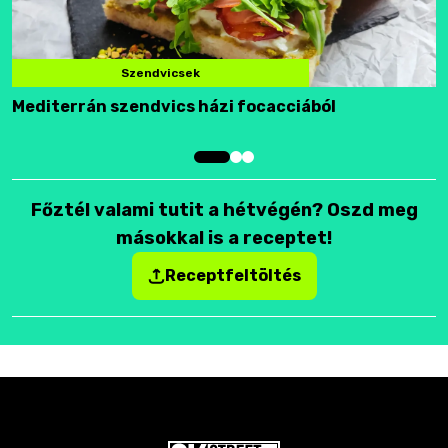
Szendvicsek
Mediterrán szendvics házi focacciából
F
Főztél valami tutit a hétvégén? Oszd meg
másokkal is a receptet!
Receptfeltöltés