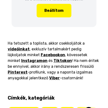
Beállítom
Ha tetszett a toplista, akkor csekkoljátok a
videóinkat
, exkluzív tartalmakért pedig
lájkoljatok minket
Facebookon
, kövessetek
minket
Instagramon
és
Tiktokon
! Ha nem éritek
be ennyivel, akkor irány a rendszeresen frissülő
Pinterest
-profilunk, vagy a naponta izgalmas
anyagokkal jelentkező
Viber
-csatornánk!
Címkék, kategóriák