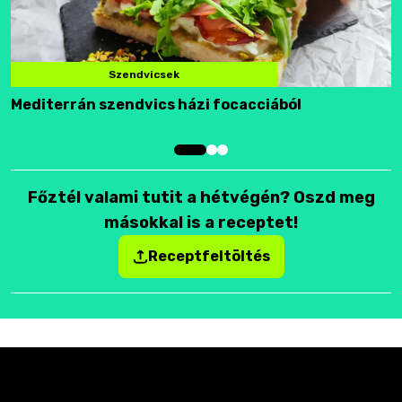
Szendvicsek
Mediterrán szendvics házi focacciából
F
Főztél valami tutit a hétvégén? Oszd meg
másokkal is a receptet!
Receptfeltöltés