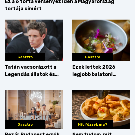
Ez a 6 torta versenyez idén a Magyarország
tortája címért
Gasztro
Gasztro
Tatán vacsorázott a
Ezek lettek 2026
Legendás állatok és
legjobb balatoni
megfigyelésük sztárja!
strandételei –
végigkóstoltuk a
győzteseket
Gasztro
Mit főzzek ma?
Bezár Budapest egyik
Nem tudom, mit