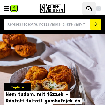
Toplista
Nem
tudom,
mit
főzzek
–
Rántott
töltött
gombafejek
és