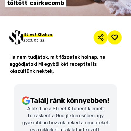
töltött
csirkecomb
Street
Kitchen
2023. 03. 22.
Ha nem tudjátok, mit főzzetek holnap, ne
aggódjatok! Mi egyből két recepttel is
készültünk nektek.
Találj ránk könnyebben!
Állítsd be a Street Kitchent kiemelt
forrásként a Google keresőben, így
gyakrabban hozzuk neked a recepteket
és a cikkeket a találataid között.