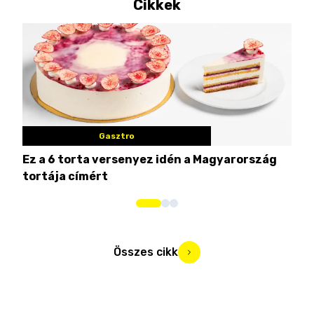
Cikkek
Gasztro
Ez a 6 torta versenyez idén a Magyarország
Tat
tortája címért
meg
Összes cikk