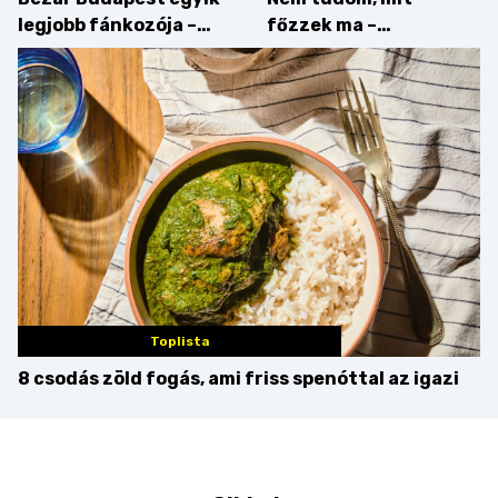
legjobb fánkozója –
főzzek ma –
búcsúzik a Pampushka
Főszerepben a
camembert
Toplista
8 csodás zöld fogás, ami friss spenóttal az igazi