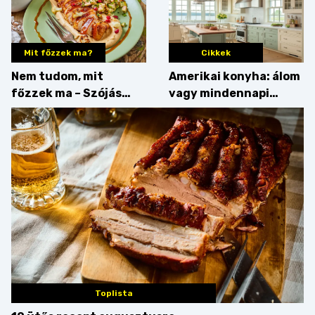
Mit főzzek ma?
Cikkek
Nem tudom, mit
Amerikai konyha: álom
főzzek ma – Szójás
vagy mindennapi
sztori
bosszúság? Mutatjuk
az érveket
Toplista