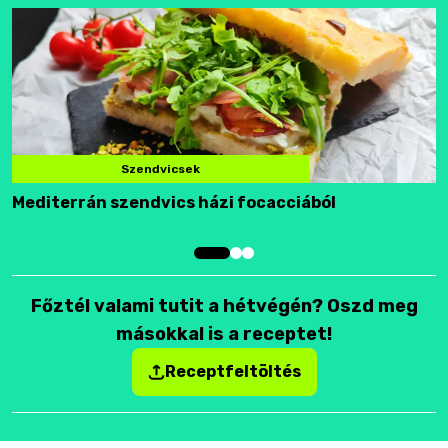
Szendvicsek
Mediterrán szendvics házi focacciából
F
Főztél valami tutit a hétvégén? Oszd meg
másokkal is a receptet!
Receptfeltöltés