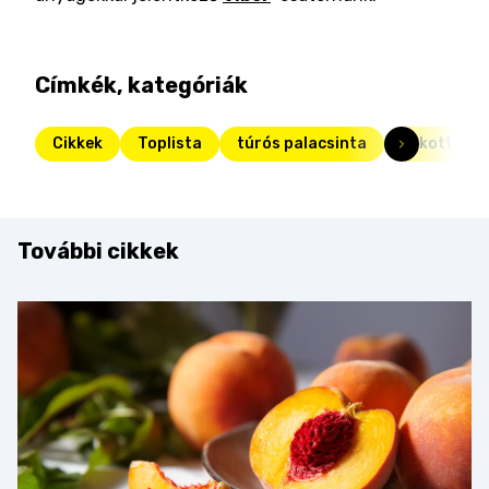
Címkék, kategóriák
Cikkek
Toplista
túrós palacsinta
rakott pal
További cikkek