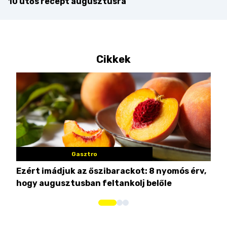
10 ütős recept augusztusra
Cikkek
Gasztro
Ezért imádjuk az őszibarackot: 8 nyomós érv,
7 n
hogy augusztusban feltankolj belőle