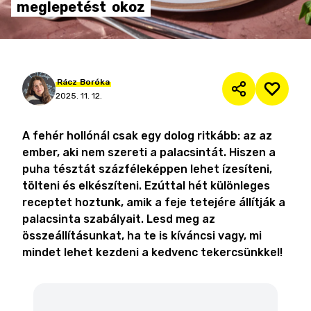
meglepetést
okoz
Rácz
Boróka
2025. 11. 12.
A fehér hollónál csak egy dolog ritkább: az az
ember, aki nem szereti a palacsintát. Hiszen a
puha tésztát százféleképpen lehet ízesíteni,
tölteni és elkészíteni. Ezúttal hét különleges
receptet hoztunk, amik a feje tetejére állítják a
palacsinta szabályait. Lesd meg az
összeállításunkat, ha te is kíváncsi vagy, mi
mindet lehet kezdeni a kedvenc tekercsünkkel!