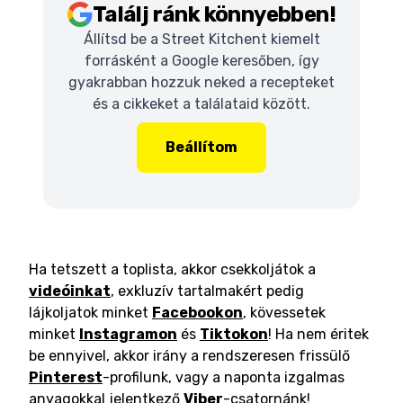
Találj ránk könnyebben!
Állítsd be a Street Kitchent kiemelt
forrásként a Google keresőben, így
gyakrabban hozzuk neked a recepteket
és a cikkeket a találataid között.
Beállítom
Ha tetszett a toplista, akkor csekkoljátok a
videóinkat
, exkluzív tartalmakért pedig
lájkoljatok minket
Facebookon
, kövessetek
minket
Instagramon
és
Tiktokon
! Ha nem éritek
be ennyivel, akkor irány a rendszeresen frissülő
Pinterest
-profilunk, vagy a naponta izgalmas
anyagokkal jelentkező
Viber
-csatornánk!