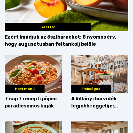
Gasztro
Ezért imádjuk az őszibarackot: 8 nyomós érv,
hogy augusztusban feltankolj belőle
Heti menü
Pékségek
7 nap 7 recept: pöpec
A Villányi borvidék
paradicsomos kaják
legjobb reggelije:
kovászos kenyér és
gourmet pékáruk
Palkonyán