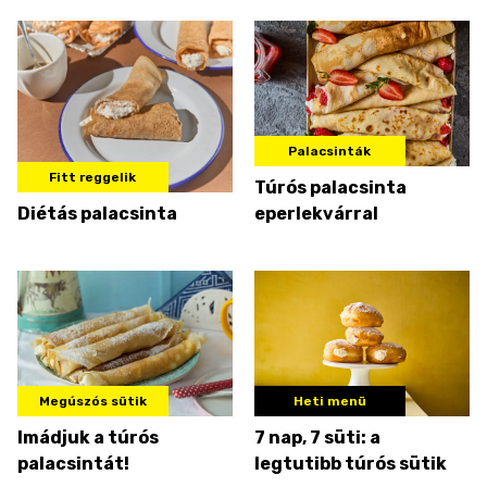
Palacsinták
Fitt reggelik
Túrós palacsinta
Diétás palacsinta
eperlekvárral
Megúszós sütik
Heti menü
Imádjuk a túrós
7 nap, 7 süti: a
palacsintát!
legtutibb túrós sütik