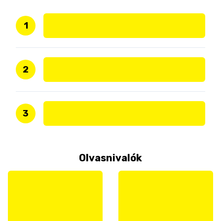
1
2
3
Olvasnivalók