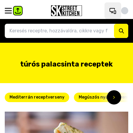
túrós palacsinta receptek
Mediterrán receptverseny
Megúszós nyári kedvence