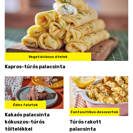
Vegetáriánus ételek
Kapros-túrós palacsinta
Édes falatok
Fantasztikus desszertek
Kakaós palacsinta
kókuszos-túrós
Túrós rakott
töltelékkel
palacsinta