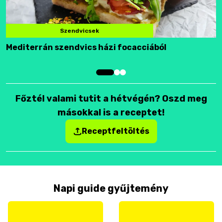
Szendvicsek
Mediterrán szendvics házi focacciából
F
Főztél valami tutit a hétvégén? Oszd meg
másokkal is a receptet!
Receptfeltöltés
Napi guide gyűjtemény