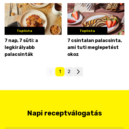
Toplista
Toplista
7 nap, 7 süti: a
7 csintalan palacsinta,
legkirályabb
ami tuti meglepetést
palacsinták
okoz
1
2
Napi receptválogatás