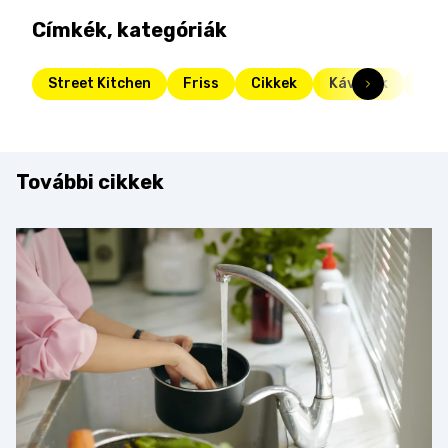
Címkék, kategóriák
Street Kitchen
Friss
Cikkek
Kávézók
Str
További cikkek