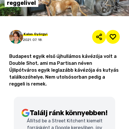
reggelivel
Kalas
Györgyi
2021. 07. 18.
Budapest egyik első újhullámos kávézója volt a
Double Shot, ami ma Partisan néven
Újlipótváros egyik leglazább kávézója és kutyás
találkozóhelye. Nem utolsósorban pedig a
reggeli is remek.
Találj ránk könnyebben!
Állítsd be a Street Kitchent kiemelt
forrásként a Google keresőben, így