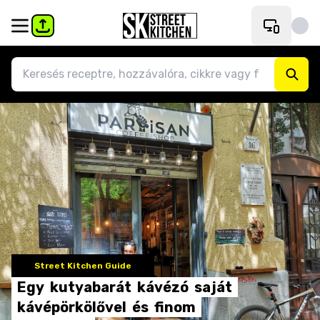
Street Kitchen Guide
Egy
kutyabarát
kávézó
saját
kávépörkölővel
és
finom