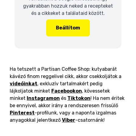
gyakrabban hozzuk neked a recepteket
és a cikkeket a találataid között.
Beállítom
Ha tetszett a Partisan Coffee Shop: kutyabarát
kávézó finom reggelivel cikk, akkor csekkoljátok a
videóinkat
, exkluzív tartalmakért pedig
lájkoljatok minket
Facebookon
, kövessetek
minket
Instagramon
és
Tiktokon
! Ha nem éritek
be ennyivel, akkor irány a rendszeresen frissülő
Pinterest
-profilunk, vagy a naponta izgalmas
anyagokkal jelentkező
Viber
-csatornánk!