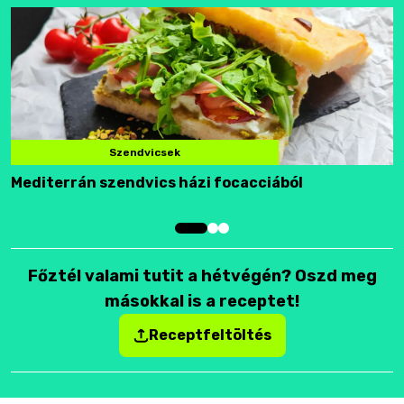
Szendvicsek
Mediterrán szendvics házi focacciából
F
Főztél valami tutit a hétvégén? Oszd meg
másokkal is a receptet!
Receptfeltöltés