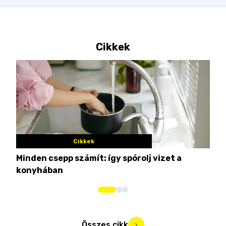
Cikkek
Cikkek
Minden csepp számít: így spórolj vizet a
Nem
konyhában
kim
Összes cikk