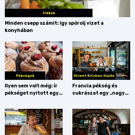
Cikkek
Minden csepp számít: így spórolj vizet a
konyhában
Pékségek
Street Kitchen Guide
Ilyen sem volt még: ír
Francia pékség és
pékséget nyitott egy
cukrászat egy „nagy
Dublinból hazatért pár
csipetnyi” empátiával