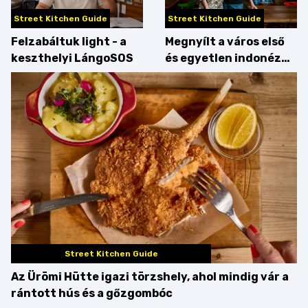
Street Kitchen Guide
Street Kitchen Guide
Felzabáltuk light - a
Megnyílt a város első
keszthelyi LángoSOS
és egyetlen indonéz
étterme a Kolosy
téren, mi pedig
kipróbáltuk!
Street Kitchen Guide
Az Ürömi Hütte igazi törzshely, ahol mindig vár a
rántott hús és a gőzgombóc