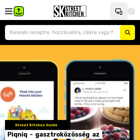
Street Kitchen Guide
Piqniq
-
gasztroközösség
az