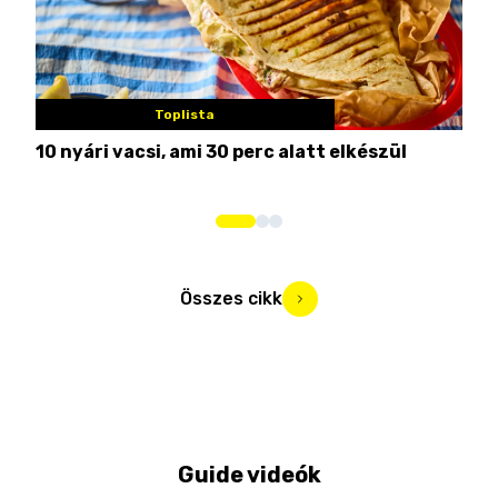
Toplista
10 nyári vacsi, ami 30 perc alatt elkészül
7 na
Összes cikk
Guide videók