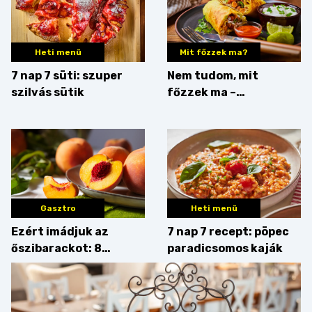
Heti menü
Mit főzzek ma?
7 nap 7 süti: szuper
Nem tudom, mit
szilvás sütik
főzzek ma –
Rostbomba
Gasztro
Heti menü
Ezért imádjuk az
7 nap 7 recept: pöpec
őszibarackot: 8
paradicsomos kaják
nyomós érv, hogy
augusztusban
feltankolj belőle