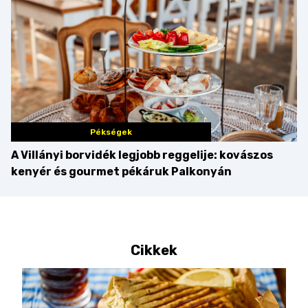
Pékségek
A Villányi borvidék legjobb reggelije: kovászos
kenyér és gourmet pékáruk Palkonyán
Cikkek