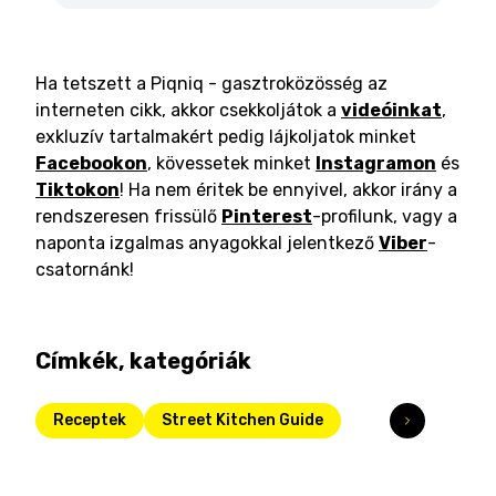
Ha tetszett a Piqniq - gasztroközösség az
interneten cikk, akkor csekkoljátok a
videóinkat
,
exkluzív tartalmakért pedig lájkoljatok minket
Facebookon
, kövessetek minket
Instagramon
és
Tiktokon
! Ha nem éritek be ennyivel, akkor irány a
rendszeresen frissülő
Pinterest
-profilunk, vagy a
naponta izgalmas anyagokkal jelentkező
Viber
-
csatornánk!
Címkék, kategóriák
Receptek
Street Kitchen Guide