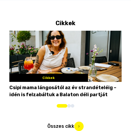
Cikkek
Cikkek
Csipi mama lángosától az év strandételéig –
Ez 
idén is felzabáltuk a Balaton déli partját
tor
Összes cikk