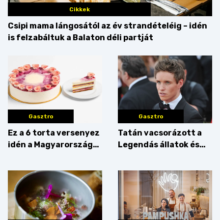
Cikkek
Csipi mama lángosától az év strandételéig – idén
is felzabáltuk a Balaton déli partját
Gasztro
Gasztro
Ez a 6 torta versenyez
Tatán vacsorázott a
idén a Magyarország
Legendás állatok és
tortája címért
megfigyelésük sztárja!