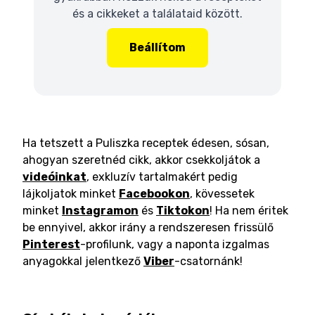
és a cikkeket a találataid között.
Beállítom
Ha tetszett a Puliszka receptek édesen, sósan,
ahogyan szeretnéd cikk, akkor csekkoljátok a
videóinkat
, exkluzív tartalmakért pedig
lájkoljatok minket
Facebookon
, kövessetek
minket
Instagramon
és
Tiktokon
! Ha nem éritek
be ennyivel, akkor irány a rendszeresen frissülő
Pinterest
-profilunk, vagy a naponta izgalmas
anyagokkal jelentkező
Viber
-csatornánk!