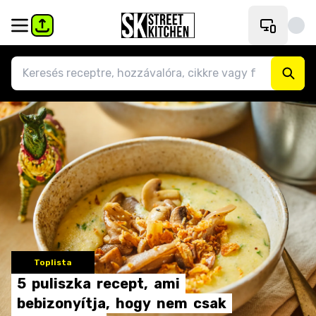
Toplista
5
puliszka
recept,
ami
bebizonyítja,
hogy
nem
csak