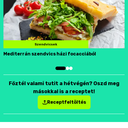
Szendvicsek
Mediterrán szendvics házi focacciából
F
Főztél valami tutit a hétvégén? Oszd meg
másokkal is a receptet!
Receptfeltöltés