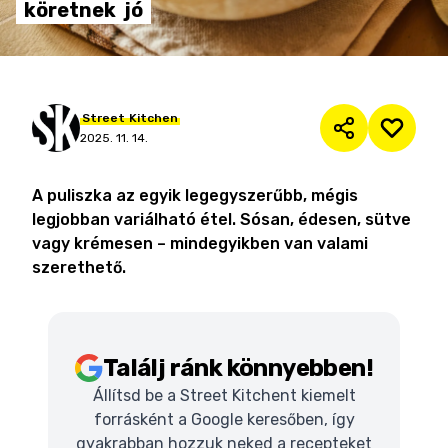
köretnek
jó
Street
Kitchen
2025. 11. 14.
A puliszka az egyik legegyszerűbb, mégis
legjobban variálható étel. Sósan, édesen, sütve
vagy krémesen – mindegyikben van valami
szerethető.
Találj ránk könnyebben!
Állítsd be a Street Kitchent kiemelt
forrásként a Google keresőben, így
gyakrabban hozzuk neked a recepteket