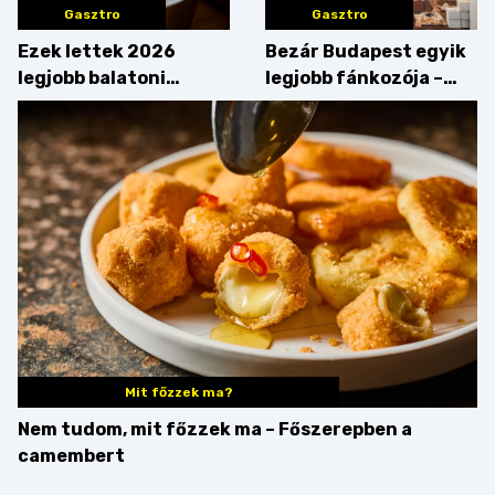
Gasztro
Gasztro
Ezek lettek 2026
Bezár Budapest egyik
legjobb balatoni
legjobb fánkozója –
strandételei –
búcsúzik a Pampushka
végigkóstoltuk a
győzteseket
Mit főzzek ma?
Nem tudom, mit főzzek ma – Főszerepben a
camembert