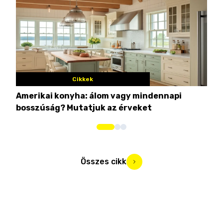
Cikkek
Amerikai konyha: álom vagy mindennapi
10 
bosszúság? Mutatjuk az érveket
Összes cikk