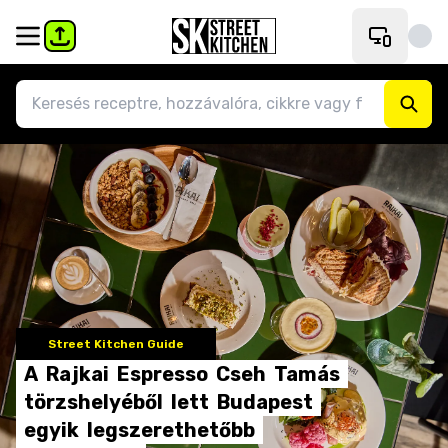
Street Kitchen Guide
A
Rajkai
Espresso
Cseh
Tamás
törzshelyéből
lett
Budapest
egyik
legszerethetőbb