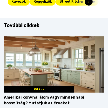
Kávézók
Reggelizők
Street Kitchen Guide
bud
További cikkek
Cikkek
Amerikai konyha: álom vagy mindennapi
bosszúság? Mutatjuk az érveket