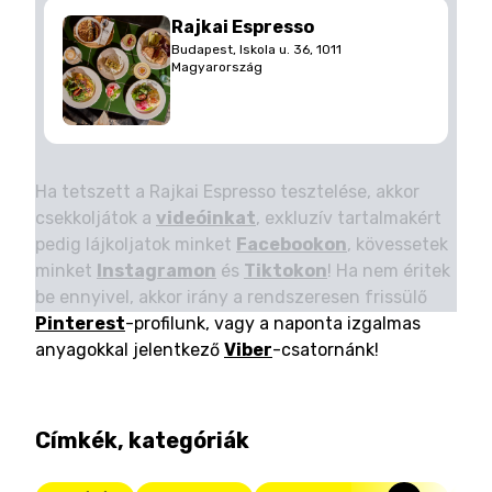
Rajkai Espresso
Budapest, Iskola u. 36, 1011
Magyarország
Ha tetszett a Rajkai Espresso tesztelése, akkor
csekkoljátok a
videóinkat
, exkluzív tartalmakért
pedig lájkoljatok minket
Facebookon
, kövessetek
minket
Instagramon
és
Tiktokon
! Ha nem éritek
be ennyivel, akkor irány a rendszeresen frissülő
Pinterest
-profilunk, vagy a naponta izgalmas
anyagokkal jelentkező
Viber
-csatornánk!
Címkék, kategóriák