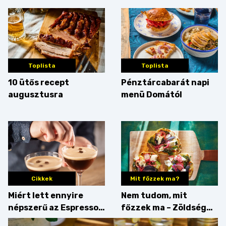
Toplista
Toplista
10 ütős recept
Pénztárcabarát napi
augusztusra
menü Domától
Cikkek
Mit főzzek ma?
Miért lett ennyire
Nem tudom, mit
népszerű az Espresso
főzzek ma – Zöldség
Martini – és mit
minden mennyiségben