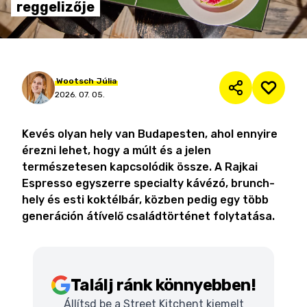
reggelizője
Wootsch
Júlia
2026. 07. 05.
Kevés olyan hely van Budapesten, ahol ennyire
érezni lehet, hogy a múlt és a jelen
természetesen kapcsolódik össze. A Rajkai
Espresso egyszerre specialty kávézó, brunch-
hely és esti koktélbár, közben pedig egy több
generáción átívelő családtörténet folytatása.
Találj ránk könnyebben!
Állítsd be a Street Kitchent kiemelt