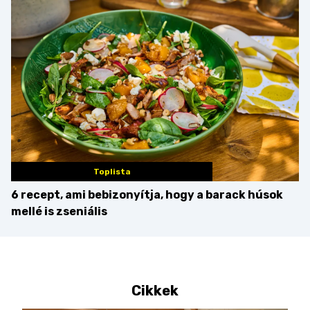
érdemes enni mellé?
Toplista
6 recept, ami bebizonyítja, hogy a barack húsok
mellé is zseniális
Cikkek