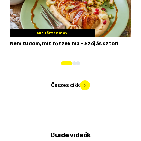
Mit főzzek ma?
Nem tudom, mit főzzek ma – Szójás sztori
Ame
bos
Összes cikk
Guide videók