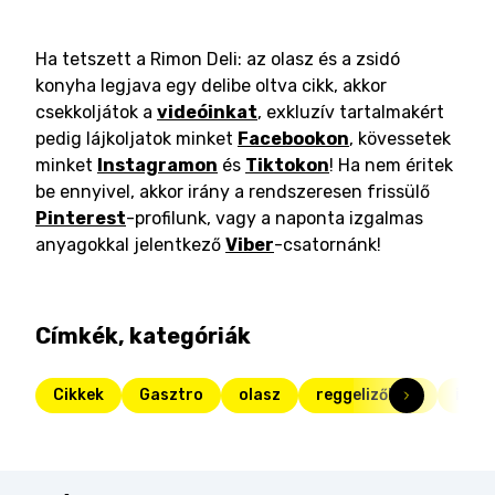
Ha tetszett a Rimon Deli: az olasz és a zsidó
konyha legjava egy delibe oltva cikk, akkor
csekkoljátok a
videóinkat
, exkluzív tartalmakért
pedig lájkoljatok minket
Facebookon
, kövessetek
minket
Instagramon
és
Tiktokon
! Ha nem éritek
be ennyivel, akkor irány a rendszeresen frissülő
Pinterest
-profilunk, vagy a naponta izgalmas
anyagokkal jelentkező
Viber
-csatornánk!
Címkék, kategóriák
Cikkek
Gasztro
olasz
reggelizőhely
izrae