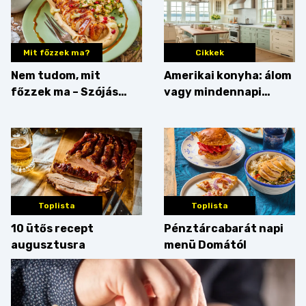
Mit főzzek ma?
Cikkek
Nem tudom, mit
Amerikai konyha: álom
főzzek ma – Szójás
vagy mindennapi
sztori
bosszúság? Mutatjuk
az érveket
Toplista
Toplista
10 ütős recept
Pénztárcabarát napi
augusztusra
menü Domától