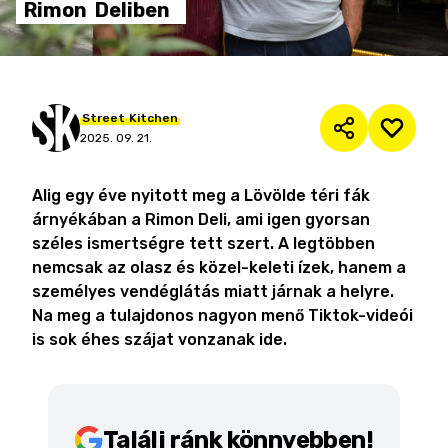
Rimon
Deliben
Street
Kitchen
2025. 09. 21.
Alig egy éve nyitott meg a Lövölde téri fák
árnyékában a Rimon Deli, ami igen gyorsan
széles ismertségre tett szert. A legtöbben
nemcsak az olasz és közel-keleti ízek, hanem a
személyes vendéglátás miatt járnak a helyre.
Na meg a tulajdonos nagyon menő Tiktok-videói
is sok éhes szájat vonzanak ide.
Találj ránk könnyebben!