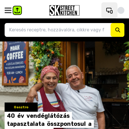
Gasztro
40
év
vendéglátózás
tapasztalata
összpontosul
a