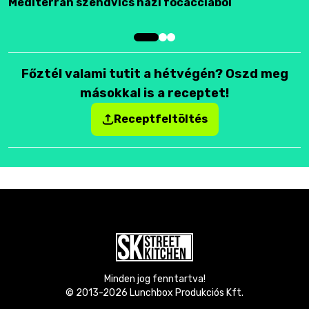
Mediterrán szendvics házi focacciából
F
Főztél valami tutit a hétvégén? Oszd meg
másokkal is a receptet!
Receptfeltöltés
Minden jog fenntartva!
© 2013-
2026
Lunchbox Produkciós Kft.