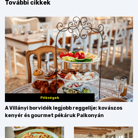
További cikkek
Pékségek
A Villányi borvidék legjobb reggelije: kovászos
kenyér és gourmet pékáruk Palkonyán