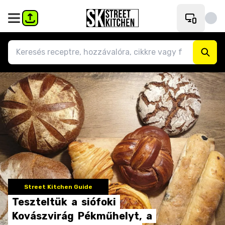
Street Kitchen Guide
Teszteltük
a
siófoki
Kovászvirág
Pékműhelyt,
a