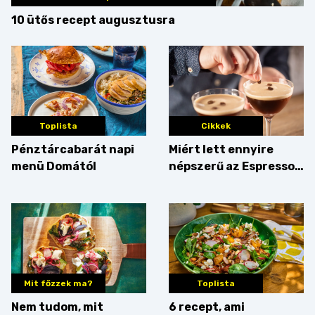
10 ütős recept augusztusra
Toplista
Cikkek
Pénztárcabarát napi
Miért lett ennyire
menü Domától
népszerű az Espresso
Martini – és mit
érdemes enni mellé?
Mit főzzek ma?
Toplista
Nem tudom, mit
6 recept, ami