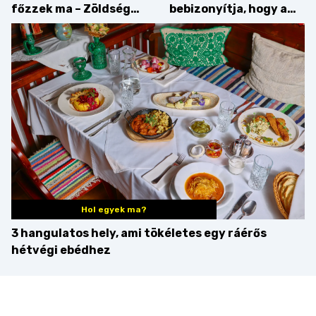
főzzek ma – Zöldség
bebizonyítja, hogy a
minden mennyiségben
barack húsok mellé is
zseniális
Hol egyek ma?
3 hangulatos hely, ami tökéletes egy ráérős
hétvégi ebédhez