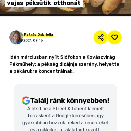
vajas
péksütik
otthonát
Petrás
Gabriella
2021. 09. 16.
Idén márciusban nyílt Siófokon a Kovászvirág
Pékműhely: a pékség dizájnja szerény, helyette
a pékárukra koncentrálnak.
Találj ránk könnyebben!
Állítsd be a Street Kitchent kiemelt
forrásként a Google keresőben, így
gyakrabban hozzuk neked a recepteket
és a cikkeket a találataid között.