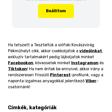
Beállítom
Ha tetszett a Teszteltük a siófoki Kovászvirág
Pékműhelyt cikk, akkor csekkoljátok a
videóinkat
,
exkluzív tartalmakért pedig lájkoljatok minket
Facebookon
, kövessetek minket
Instagramon
és
Tiktokon
! Ha nem éritek be ennyivel, akkor irány a
rendszeresen frissülő
Pinterest
-profilunk, vagy a
naponta izgalmas anyagokkal jelentkező
Viber
-
csatornánk!
Címkék, kategóriák