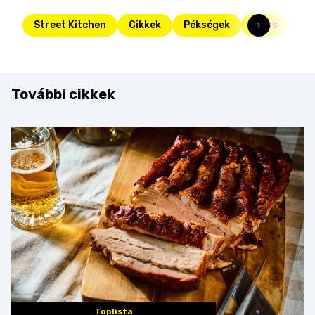
Street Kitchen
Cikkek
Pékségek
Friss
St
További cikkek
Toplista