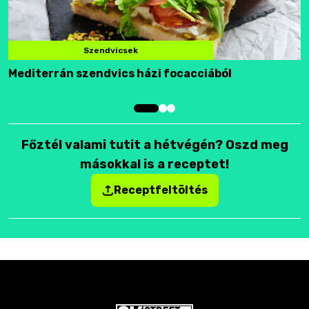
Szendvicsek
Mediterrán szendvics házi focacciából
F
Főztél valami tutit a hétvégén? Oszd meg
másokkal is a receptet!
Receptfeltöltés