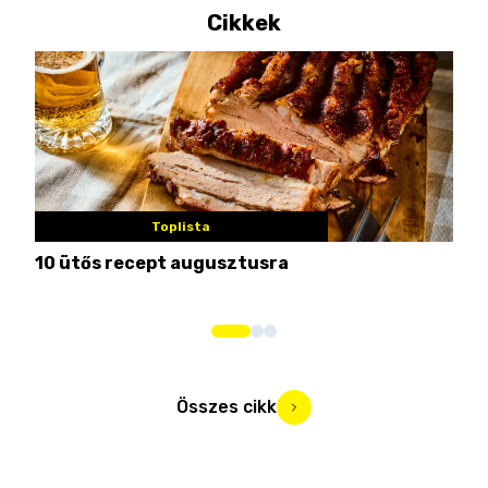
Cikkek
Toplista
10 ütős recept augusztusra
Pén
Összes cikk