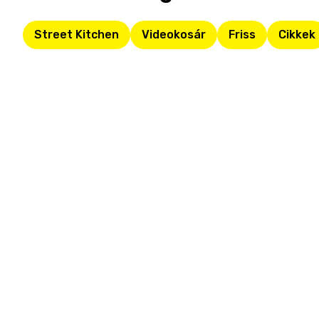
Street Kitchen
Videokosár
Friss
Cikkek