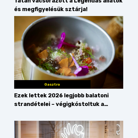
Tatán vacsorázott a Legendás állatok
és megfigyelésük sztárja!
Gasztro
Ezek lettek 2026 legjobb balatoni
strandételei – végigkóstoltuk a
győzteseket