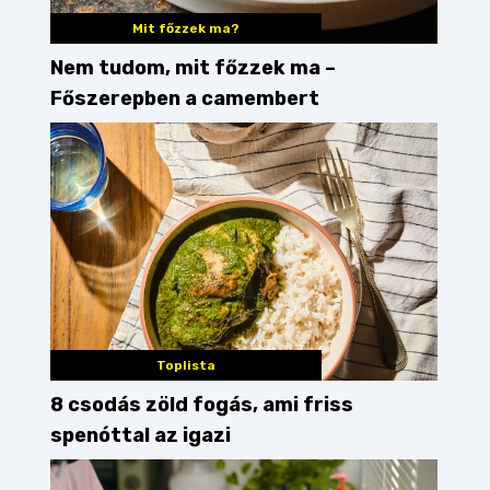
Mit főzzek ma?
ikói étterem
Olasz éttermek
Egyéb éttermek
Nem tudom, mit főzzek ma –
Főszerepben a camembert
Toplista
8 csodás zöld fogás, ami friss
spenóttal az igazi