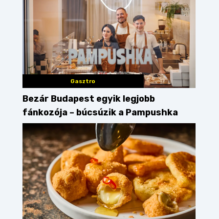
Gasztro
Bezár Budapest egyik legjobb
fánkozója – búcsúzik a Pampushka