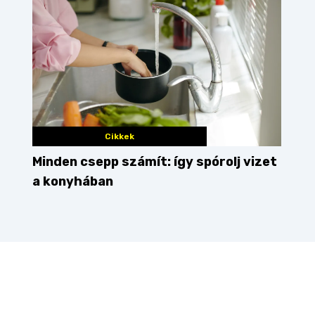
Cikkek
Minden csepp számít: így spórolj vizet
a konyhában