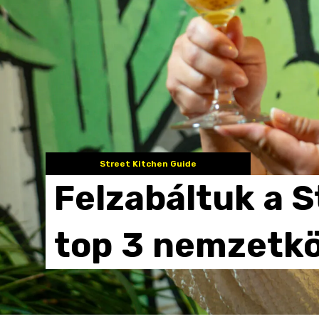
Street Kitchen Guide
Felzabáltuk
a
S
top
3
nemzetkö