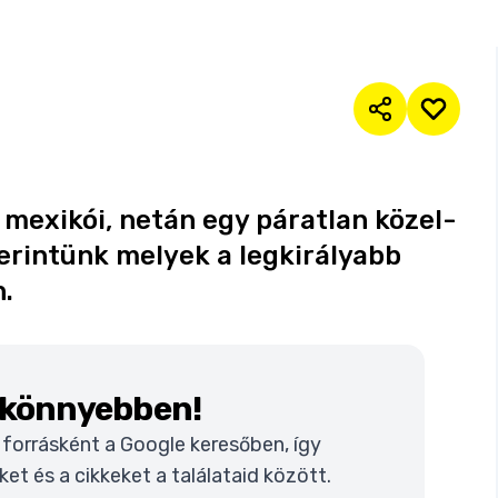
 mexikói, netán egy páratlan közel-
zerintünk melyek a legkirályabb
.
k könnyebben!
t forrásként a Google keresőben, így
t és a cikkeket a találataid között.