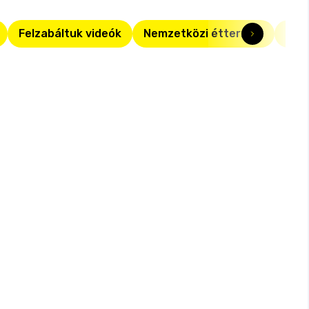
Felzabáltuk videók
Nemzetközi éttermek
Mex