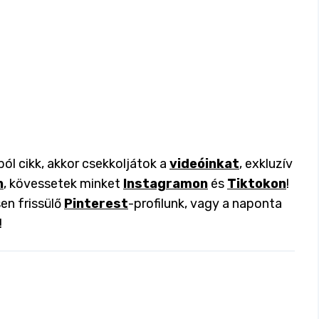
ól cikk, akkor csekkoljátok a
videóinkat
, exkluzív
n
, kövessetek minket
Instagramon
és
Tiktokon
!
en frissülő
Pinterest
-profilunk, vagy a naponta
!