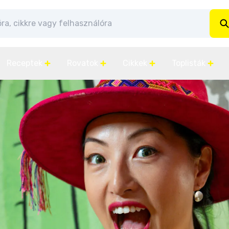
Receptek
Rovatok
Cikkek
Toplisták