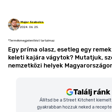
Major
Szabolcs
2024. 06. 25.
*Termékmegjelenítést tartalmaz
Egy príma olasz, esetleg egy remek
keleti kajára vágytok? Mutatjuk, s
nemzetközi helyek Magyarországon
Találj rán
Állítsd be a Street Kitchent kiemel
gyakrabban hozzuk neked a recepteke