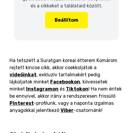
és a cikkeket a találataid között.
Beállítom
Ha tetszett a Suratgan koreai étterem Komárom
rejtett kincse cikk, akkor csekkoljátok a
videóinkat
, exkluzív tartalmakért pedig
lájkoljatok minket
Facebookon
, kövessetek
minket
Instagramon
és
Tiktokon
! Ha nem éritek
be ennyivel, akkor irány a rendszeresen frissülő
Pinterest
-profilunk, vagy a naponta izgalmas
anyagokkal jelentkező
Viber
-csatornánk!