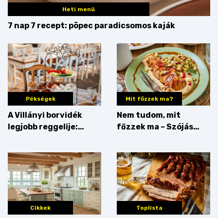
Heti menü
7 nap 7 recept: pöpec paradicsomos kaják
Pékségek
Mit főzzek ma?
A Villányi borvidék
Nem tudom, mit
legjobb reggelije:
főzzek ma – Szójás
kovászos kenyér és
sztori
gourmet pékáruk
Palkonyán
Cikkek
Toplista