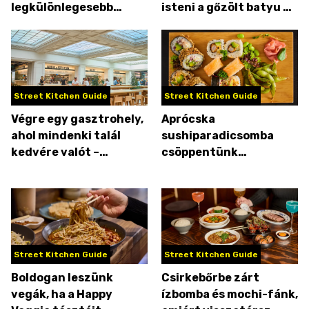
legkülönlegesebb
isteni a gőzölt batyu és
ázsiai étterem, az Ensō
a bubble tea
Street Kitchen Guide
Street Kitchen Guide
Végre egy gasztrohely,
Aprócska
ahol mindenki talál
sushiparadicsomba
kedvére valót –
csöppentünk
felzabáltuk a Time Out
Nyíregyházán
Marketet!
Street Kitchen Guide
Street Kitchen Guide
Boldogan leszünk
Csirkebőrbe zárt
vegák, ha a Happy
ízbomba és mochi-fánk,