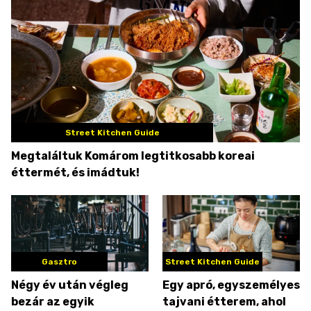
Street Kitchen Guide
Megtaláltuk Komárom legtitkosabb koreai
éttermét, és imádtuk!
Gasztro
Street Kitchen Guide
Négy év után végleg
Egy apró, egyszemélyes
bezár az egyik
tajvani étterem, ahol