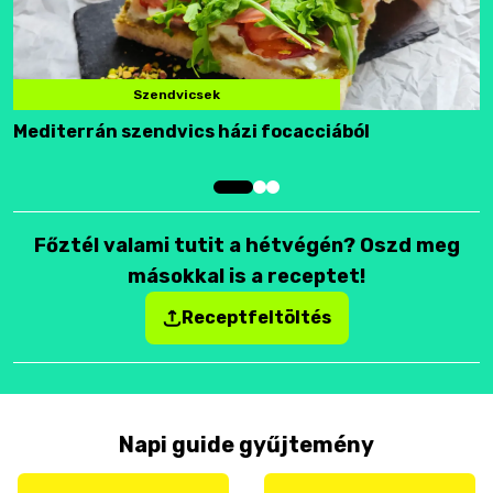
Szendvicsek
Mediterrán szendvics házi focacciából
F
Főztél valami tutit a hétvégén? Oszd meg
másokkal is a receptet!
Receptfeltöltés
Napi guide gyűjtemény