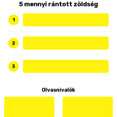
5 mennyi rántott zöldség
1
2
3
Olvasnivalók