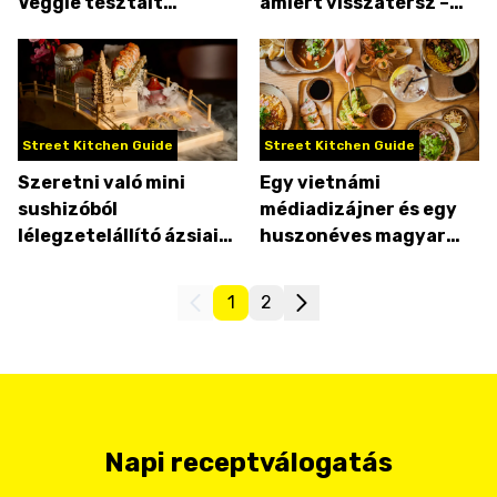
Veggie tésztáit
amiért visszatérsz –
ehetjük nap mint nap
belezúgtunk a 101
Bistróba!
Street Kitchen Guide
Street Kitchen Guide
Szeretni való mini
Egy vietnámi
sushizóból
médiadizájner és egy
lélegzetelállító ázsiai
huszonéves magyar
kajakomplexum: ez a
séf zseniálisan kreatív
Shibuya
éttermében jártunk
1
2
Napi receptválogatás