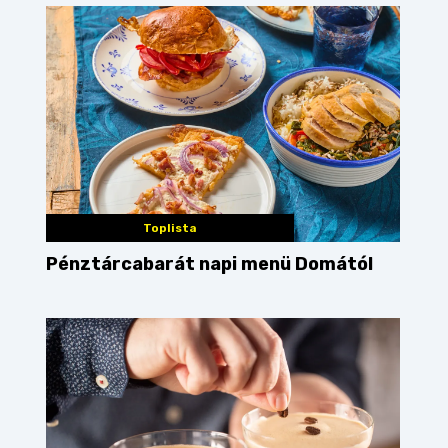
Toplista
Pénztárcabarát napi menü Domától