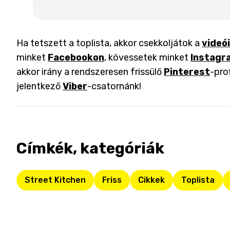
Ha tetszett a toplista, akkor csekkoljátok a
videó
minket
Facebookon
, kövessetek minket
Instagr
akkor irány a rendszeresen frissülő
Pinterest
-pro
jelentkező
Viber
-csatornánk!
Címkék, kategóriák
Street Kitchen
Friss
Cikkek
Toplista