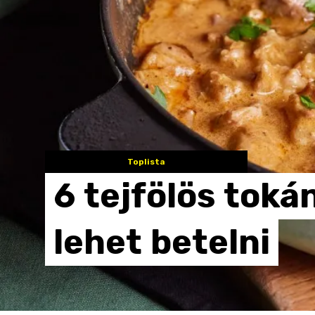
Toplista
6
tejfölös
toká
lehet
betelni