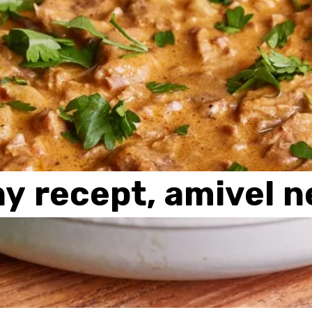
ny
recept,
amivel
n