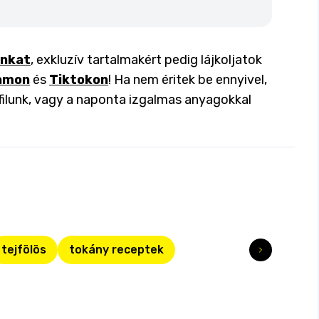
inkat
, exkluzív tartalmakért pedig lájkoljatok
amon
és
Tiktokon
! Ha nem éritek be ennyivel,
filunk, vagy a naponta izgalmas anyagokkal
tejfölös
tokány receptek