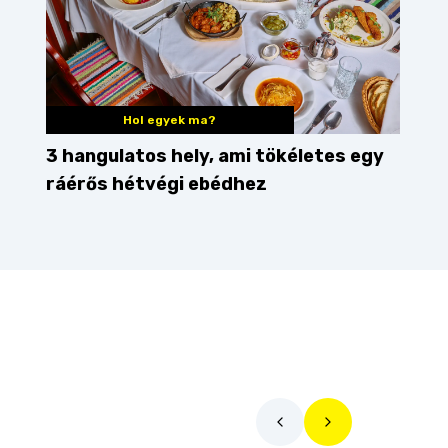
Hol egyek ma?
3 hangulatos hely, ami tökéletes egy
ráérős hétvégi ebédhez