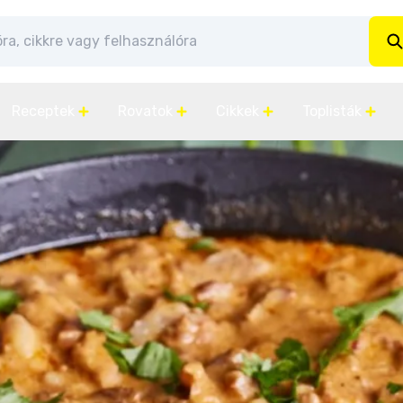
Receptek
Rovatok
Cikkek
Toplisták