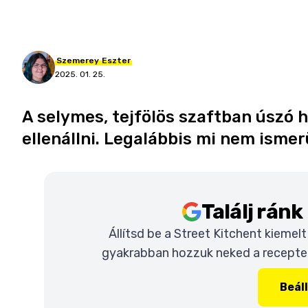
Szemerey
Eszter
2025. 01. 25.
A selymes, tejfölös szaftban úszó
ellenállni. Legalábbis mi nem ismerü
Találj rán
Állítsd be a Street Kitchent kiemel
gyakrabban hozzuk neked a recepteke
Beál