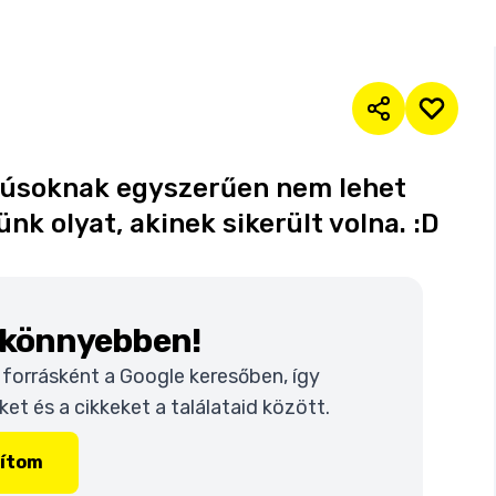
 húsoknak egyszerűen nem lehet
nk olyat, akinek sikerült volna. :D
k könnyebben!
t forrásként a Google keresőben, így
t és a cikkeket a találataid között.
lítom