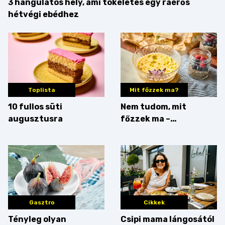
3 hangulatos hely, ami tökéletes egy ráérős
hétvégi ebédhez
Toplista
Mit főzzek ma?
10 fullos süti
Nem tudom, mit
augusztusra
főzzek ma –
Villámgyors menü
Gasztro
Cikkek
Tényleg olyan
Csipi mama lángosától