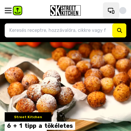
Street Kitchen
6
+
1
tipp
a
tökéletes