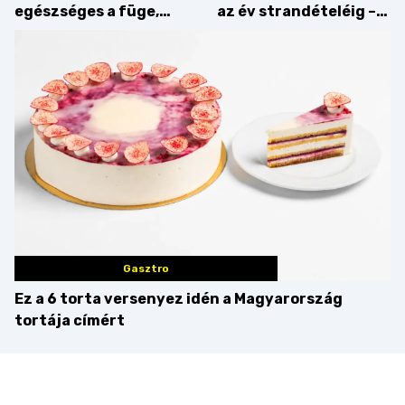
egészséges a füge,
az év strandételéig –
mint amilyennek
idén is felzabáltuk a
gondoljuk?
Balaton déli partját
Gasztro
Ez a 6 torta versenyez idén a Magyarország
tortája címért