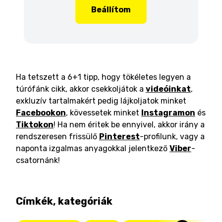
Beállítom
Ha tetszett a 6+1 tipp, hogy tökéletes legyen a
túrófánk cikk, akkor csekkoljátok a
videóinkat
,
exkluzív tartalmakért pedig lájkoljatok minket
Facebookon
, kövessetek minket
Instagramon
és
Tiktokon
! Ha nem éritek be ennyivel, akkor irány a
rendszeresen frissülő
Pinterest
-profilunk, vagy a
naponta izgalmas anyagokkal jelentkező
Viber
-
csatornánk!
Címkék, kategóriák