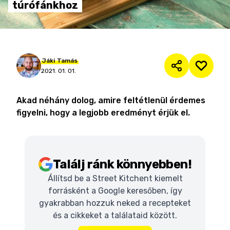
túrófánkhoz
Jáki
Tamás
2021. 01. 01.
Akad néhány dolog, amire feltétlenül érdemes
figyelni, hogy a legjobb eredményt érjük el.
Találj ránk könnyebben!
Állítsd be a Street Kitchent kiemelt
forrásként a Google keresőben, így
gyakrabban hozzuk neked a recepteket
és a cikkeket a találataid között.