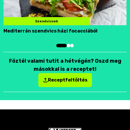
Szendvicsek
Mediterrán szendvics házi focacciából
F
Főztél valami tutit a hétvégén? Oszd meg
másokkal is a receptet!
Receptfeltöltés