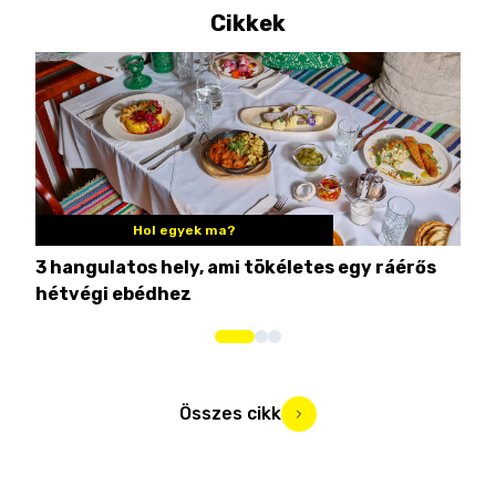
Cikkek
Hol egyek ma?
3 hangulatos hely, ami tökéletes egy ráérős
10 
hétvégi ebédhez
Összes cikk