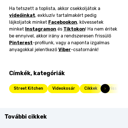
Ha tetszett a toplista, akkor csekkoljátok a
videóinkat
, exkluzív tartalmakért pedig
lájkoljatok minket
Facebookon
, kövessetek
minket
Instagramon
és
Tiktokon
! Ha nem éritek
be ennyivel, akkor irány a rendszeresen frissülő
Pinterest
-profilunk, vagy a naponta izgalmas
anyagokkal jelentkező
Viber
-csatornánk!
Címkék, kategóriák
Street Kitchen
Videokosár
Cikkek
Friss
További cikkek