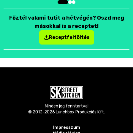
Főztél valami tutit a hétvégén? Oszd meg
másokkal is a receptet!
Receptfeltöltés
Minden jog fenntartva!
© 2013-
2026
Lunchbox Produkciós Kft.
Impresszum