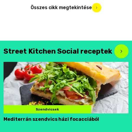
Összes cikk megtekintése
Street Kitchen Social receptek
Szendvicsek
Mediterrán szendvics házi focacciából
F