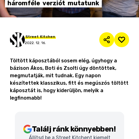
háromféle
verziót
mutatunk
Street
Kitchen
2022. 12. 16.
Töltött káposztából sosem elég, úgyhogy a
bázison Ákos, Boti és Zsolti úgy döntöttek,
megmutatják, mit tudnak. Egy napon
készítettek klasszikus, fitt és megúszós töltött
káposztát is, hogy kiderüljön, melyik a
legfinomabb!
Találj ránk könnyebben!
Állítsd be a Street Kitchent kiemelt