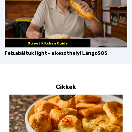
Street Kitchen Guide
Felzabáltuk light - a keszthelyi LángoSOS
Cikkek