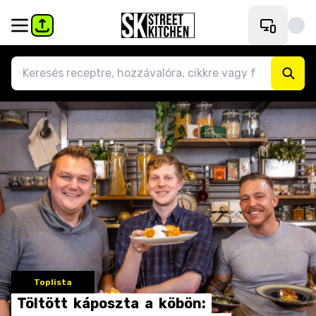
Toplista
Töltött
káposzta
a
köbön: