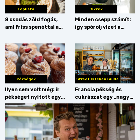
Toplista
Cikkek
8 csodás zöld fogás,
Minden csepp számít:
ami friss spenóttal az
így spórolj vizet a
igazi
konyhában
Pékségek
Street Kitchen Guide
Ilyen sem volt még: ír
Francia pékség és
pékséget nyitott egy
cukrászat egy „nagy
Dublinból hazatért pár
csipetnyi” empátiával