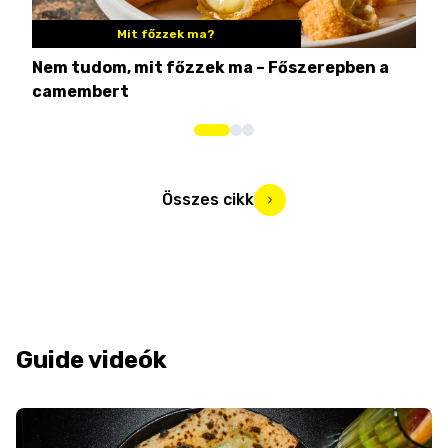
Mit főzzek ma?
Nem tudom, mit főzzek ma – Főszerepben a
8 c
camembert
iga
Összes cikk
Guide videók