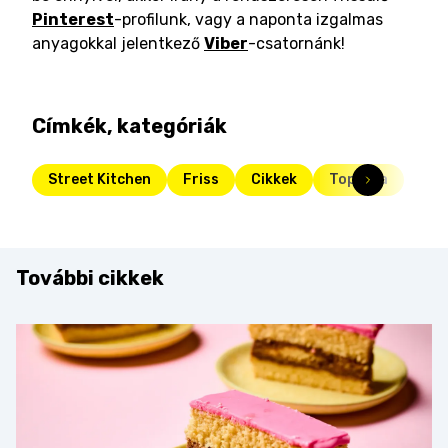
Pinterest
-profilunk, vagy a naponta izgalmas
anyagokkal jelentkező
Viber
-csatornánk!
Címkék, kategóriák
Street Kitchen
Friss
Cikkek
Toplista
További cikkek