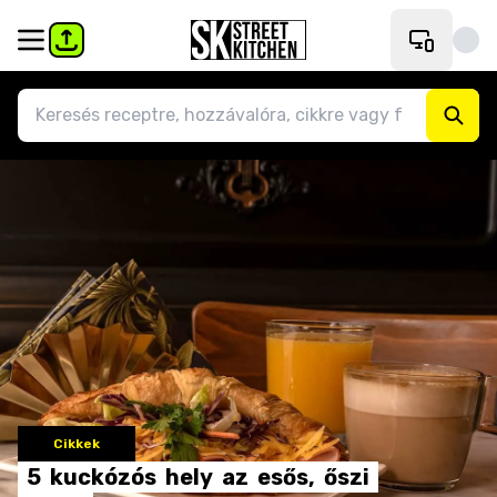
Cikkek
5
kuckózós
hely
az
esős,
őszi