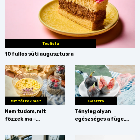
Toplista
10 fullos süti augusztusra
Mit főzzek ma?
Gasztro
Nem tudom, mit
Tényleg olyan
főzzek ma –
egészséges a füge,
Villámgyors menü
mint amilyennek
gondoljuk?