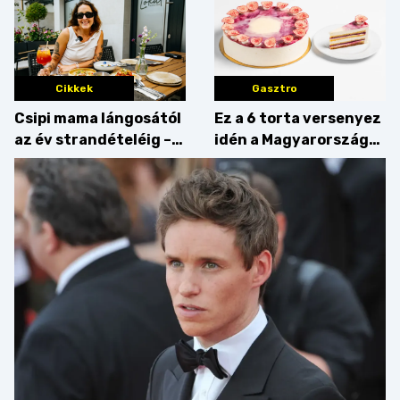
Cikkek
Gasztro
Csipi mama lángosától
Ez a 6 torta versenyez
az év strandételéig –
idén a Magyarország
idén is felzabáltuk a
tortája címért
Balaton déli partját