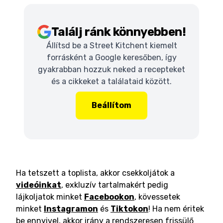
Találj ránk könnyebben!
Állítsd be a Street Kitchent kiemelt
forrásként a Google keresőben, így
gyakrabban hozzuk neked a recepteket
és a cikkeket a találataid között.
Beállítom
Ha tetszett a toplista, akkor csekkoljátok a
videóinkat
, exkluzív tartalmakért pedig
lájkoljatok minket
Facebookon
, kövessetek
minket
Instagramon
és
Tiktokon
! Ha nem éritek
be ennyivel, akkor irány a rendszeresen frissülő