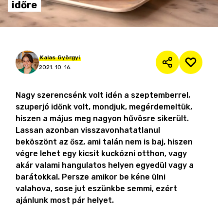
időre
Kalas
Györgyi
2021. 10. 16.
Nagy szerencsénk volt idén a szeptemberrel,
szuperjó időnk volt, mondjuk, megérdemeltük,
hiszen a május meg nagyon hűvösre sikerült.
Lassan azonban visszavonhatatlanul
beköszönt az ősz, ami talán nem is baj, hiszen
végre lehet egy kicsit kuckózni otthon, vagy
akár valami hangulatos helyen egyedül vagy a
barátokkal. Persze amikor be kéne ülni
valahova, sose jut eszünkbe semmi, ezért
ajánlunk most pár helyet.