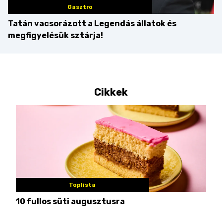
Gasztro
Tatán vacsorázott a Legendás állatok és
megfigyelésük sztárja!
Cikkek
Toplista
10 fullos süti augusztusra
Nem
me