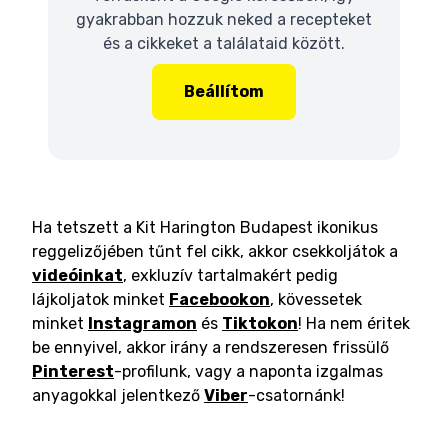
gyakrabban hozzuk neked a recepteket
és a cikkeket a találataid között.
Beállítom
Ha tetszett a Kit Harington Budapest ikonikus
reggelizőjében tűnt fel cikk, akkor csekkoljátok a
videóinkat
, exkluzív tartalmakért pedig
lájkoljatok minket
Facebookon
, kövessetek
minket
Instagramon
és
Tiktokon
! Ha nem éritek
be ennyivel, akkor irány a rendszeresen frissülő
Pinterest
-profilunk, vagy a naponta izgalmas
anyagokkal jelentkező
Viber
-csatornánk!