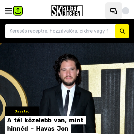
Gasztro
A
tél
közelebb
van,
mint
hinnéd
–
Havas
Jon