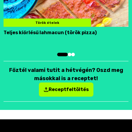
Török ételek
Teljes kiőrlésű lahmacun (török pizza)
F
Főztél valami tutit a hétvégén? Oszd meg
másokkal is a receptet!
Receptfeltöltés