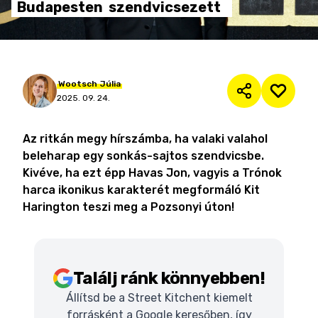
Budapesten
szendvicsezett
Wootsch
Júlia
2025. 09. 24.
Az ritkán megy hírszámba, ha valaki valahol
beleharap egy sonkás-sajtos szendvicsbe.
Kivéve, ha ezt épp Havas Jon, vagyis a Trónok
harca ikonikus karakterét megformáló Kit
Harington teszi meg a Pozsonyi úton!
Találj ránk könnyebben!
Állítsd be a Street Kitchent kiemelt
forrásként a Google keresőben, így