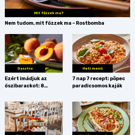
Mit főzzek ma?
Nem tudom, mit főzzek ma – Rostbomba
Gasztro
Heti menü
Ezért imádjuk az
7 nap 7 recept: pöpec
őszibarackot: 8
paradicsomos kaják
nyomós érv, hogy
augusztusban
feltankolj belőle