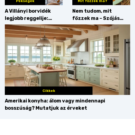
Pékségek
Mit főzzek ma?
A Villányi borvidék
Nem tudom, mit
legjobb reggelije:
főzzek ma – Szójás
kovászos kenyér és
sztori
gourmet pékáruk
Palkonyán
Cikkek
Amerikai konyha: álom vagy mindennapi
bosszúság? Mutatjuk az érveket