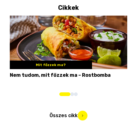
Cikkek
Mit főzzek ma?
Nem tudom, mit főzzek ma – Rostbomba
Ezé
hog
Összes cikk