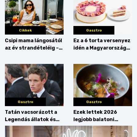
Cikkek
Gasztro
Csipi mama lángosától
Ez a 6 torta versenyez
az év strandételéig –
idén a Magyarország
idén is felzabáltuk a
tortája címért
Balaton déli partját
Gasztro
Gasztro
Tatán vacsorázott a
Ezek lettek 2026
Legendás állatok és
legjobb balatoni
megfigyelésük sztárja!
strandételei –
végigkóstoltuk a