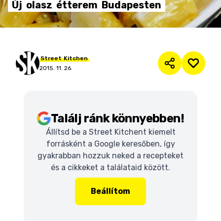
Új
olasz
étterem
Budapesten
Street
Kitchen
2015. 11. 26.
Találj ránk könnyebben!
Állítsd be a Street Kitchent kiemelt
forrásként a Google keresőben, így
gyakrabban hozzuk neked a recepteket
és a cikkeket a találataid között.
Beállítom