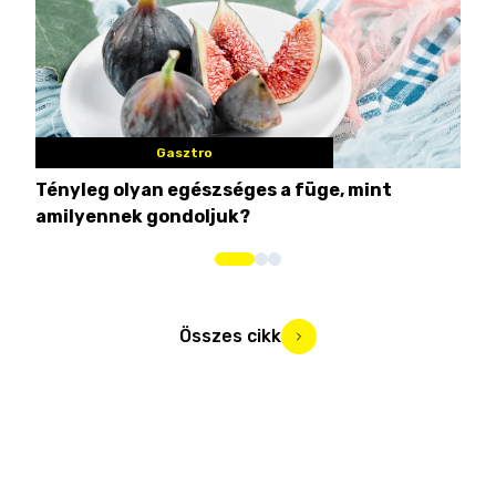
Gasztro
Tényleg olyan egészséges a füge, mint
Csi
amilyennek gondoljuk?
idén
Összes cikk