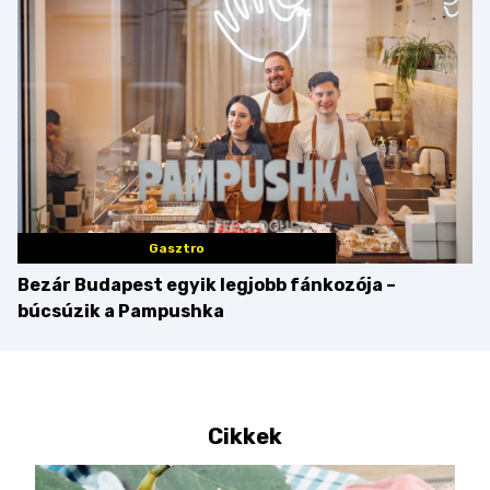
győzteseket
Gasztro
Bezár Budapest egyik legjobb fánkozója –
búcsúzik a Pampushka
Cikkek