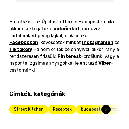
Ha tetszett az Új olasz étterem Budapesten cikk,
akkor csekkoljátok a
videóinkat
, exkluzív
tartalmakért pedig lájkoljatok minket
Facebookon
, kövessetek minket
Instagramon
és
Tiktokon
! Ha nem éritek be ennyivel, akkor irány a
rendszeresen frissülő
Pinterest
-profilunk, vagy a
naponta izgalmas anyagokkal jelentkező
Viber
-
csatornánk!
Címkék, kategóriák
Street Kitchen
Receptek
budapest
étterem