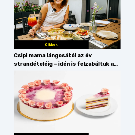
vegán
növényi étrend
Cikkek
Csipi mama lángosától az év
strandételéig – idén is felzabáltuk a
Balaton déli partját