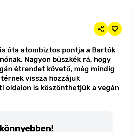
ás óta atombiztos pontja a Bartók
inónak. Nagyon büszkék rá, hogy
gán étrendet követő, még mindig
 térnek vissza hozzájuk
i oldalon is köszönthetjük a vegán
k könnyebben!