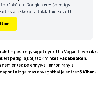
t forrásként a Google keresőben, így
t és a cikkeket a találataid között.
lítom
erület – pesti egységet nyitott a Vegan Love cikk,
akért pedig lájkoljatok minket
Facebookon
,
a nem éritek be ennyivel, akkor irány a
a naponta izgalmas anyagokkal jelentkező
Viber
-