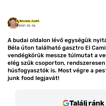
Bercely
Judit
2021. 02. 06.
A budai oldalon lévő egységük nyit
Béla úton található gasztro El Cam
vendégkörük messze túlmutat a ve
elég szűk csoporton, rendszeresen
húsfogyasztók is. Most végre a pest
junk food legjavát!
Találj rán