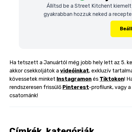
Állítsd be a Street Kitchent kiemel
gyakrabban hozzuk neked a recepteke
Beál
Ha tetszett a Januártól még jobb hely lett az 5. k
akkor csekkoljátok a
videóinkat
, exkluzív tartalm
kövessetek minket
Instagramon
és
Tiktokon
! H
rendszeresen frissülő
Pinterest
-profilunk, vagy 
csatornánk!
Címkék, kategóriák