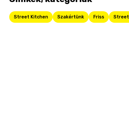
Street Kitchen
Szakértünk
Friss
Street