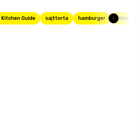
 Kitchen Guide
sajttorta
hamburger
hotdog