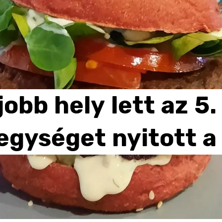
jobb
hely
lett
az
5.
egységet
nyitott
a