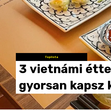
Toplista
3
vietnámi
étt
gyorsan
kapsz