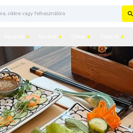
Receptek
Rovatok
Cikkek
Toplisták