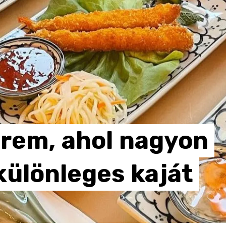
erem,
ahol
nagyon
különleges
kaját