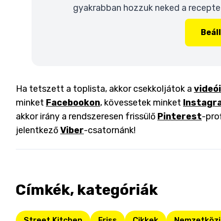
gyakrabban hozzuk neked a recepteke
Beál
Ha tetszett a toplista, akkor csekkoljátok a
videó
minket
Facebookon
, kövessetek minket
Instagr
akkor irány a rendszeresen frissülő
Pinterest
-pro
jelentkező
Viber
-csatornánk!
Címkék, kategóriák
Street Kitchen
Friss
Cikkek
Nemzetközi