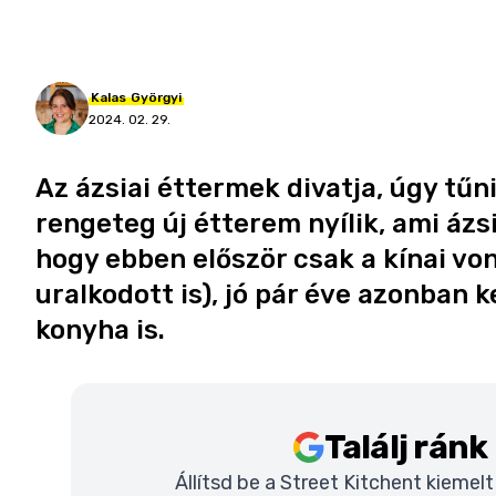
Kalas
Györgyi
2024. 02. 29.
Az ázsiai éttermek divatja, úgy tűn
rengeteg új étterem nyílik, ami ázsi
hogy ebben először csak a kínai vo
uralkodott is), jó pár éve azonban 
konyha is.
Találj rán
Állítsd be a Street Kitchent kiemel