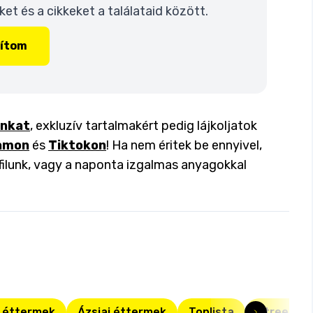
t és a cikkeket a találataid között.
lítom
inkat
, exkluzív tartalmakért pedig lájkoljatok
amon
és
Tiktokon
! Ha nem éritek be ennyivel,
filunk, vagy a naponta izgalmas anyagokkal
 éttermek
Ázsiai éttermek
Toplista
Street Ki