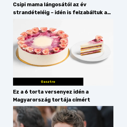
Csipi mama lángosától az év
strandételéig – idén is felzabáltuk a
Balaton déli partját
Gasztro
Ez a 6 torta versenyez idén a
Magyarország tortája címért