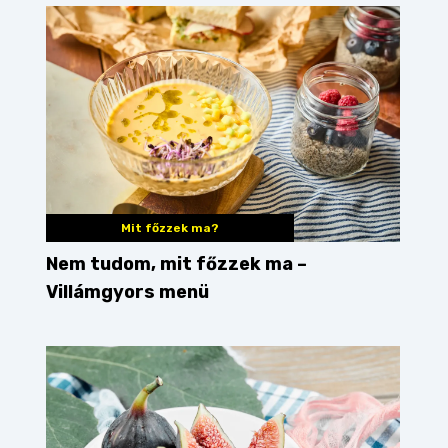
Mit főzzek ma?
Nem tudom, mit főzzek ma –
Villámgyors menü
tchen Guide
ázsiai_konyha
pho leves
pad thai