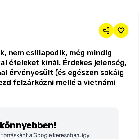
ik, nem csillapodik, még mindig
ai ételeket kínál. Érdekes jelenség,
nal érvényesült (és egészen sokáig
kezd felzárkózni mellé a vietnámi
k könnyebben!
t forrásként a Google keresőben, így