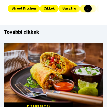
Street Kitchen
Cikkek
Gasztro
Friss
rán
További cikkek
Mit főzzek ma?