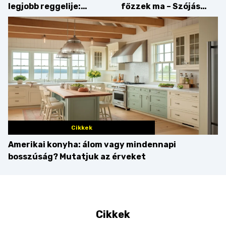
legjobb reggelije:
főzzek ma – Szójás
kovászos kenyér és
sztori
gourmet pékáruk
Palkonyán
Cikkek
Amerikai konyha: álom vagy mindennapi
bosszúság? Mutatjuk az érveket
Cikkek