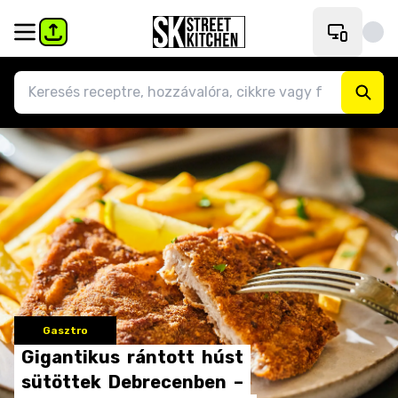
Gasztro
Gigantikus
rántott
húst
sütöttek
Debrecenben
–