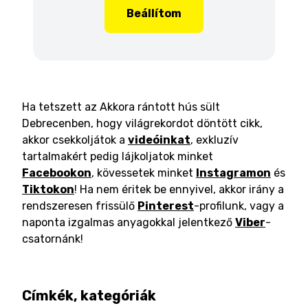
Beállítom
Ha tetszett az Akkora rántott hús sült
Debrecenben, hogy világrekordot döntött cikk,
akkor csekkoljátok a
videóinkat
, exkluzív
tartalmakért pedig lájkoljatok minket
Facebookon
, kövessetek minket
Instagramon
és
Tiktokon
! Ha nem éritek be ennyivel, akkor irány a
rendszeresen frissülő
Pinterest
-profilunk, vagy a
naponta izgalmas anyagokkal jelentkező
Viber
-
csatornánk!
Címkék, kategóriák