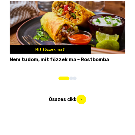
Mit főzzek ma?
Nem tudom, mit főzzek ma – Rostbomba
Ezé
hog
Összes cikk