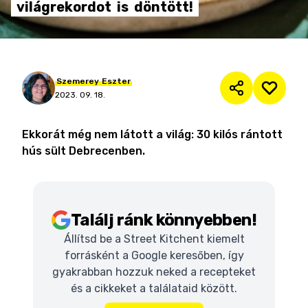
világrekordot
is
döntött!
Szemerey
Eszter
2023. 09. 18.
Ekkorát még nem látott a világ: 30 kilós rántott
hús sült Debrecenben.
Találj ránk könnyebben!
Állítsd be a Street Kitchent kiemelt
forrásként a Google keresőben, így
gyakrabban hozzuk neked a recepteket
és a cikkeket a találataid között.