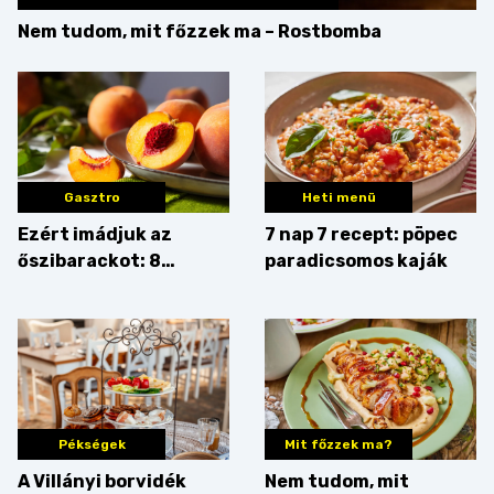
Nem tudom, mit főzzek ma – Rostbomba
Gasztro
Heti menü
Ezért imádjuk az
7 nap 7 recept: pöpec
őszibarackot: 8
paradicsomos kaják
nyomós érv, hogy
augusztusban
feltankolj belőle
Pékségek
Mit főzzek ma?
A Villányi borvidék
Nem tudom, mit