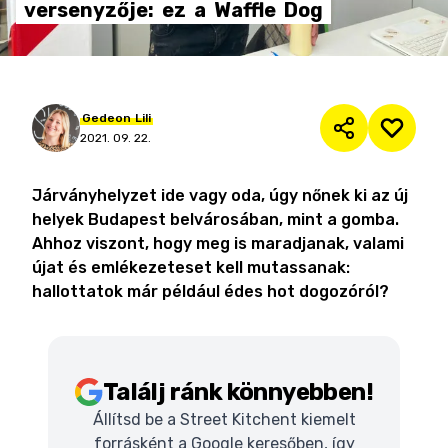
versenyzője:
ez
a
Waffle
Dog
Gedeon
Lili
2021. 09. 22.
Járványhelyzet ide vagy oda, úgy nőnek ki az új
helyek Budapest belvárosában, mint a gomba.
Ahhoz viszont, hogy meg is maradjanak, valami
újat és emlékezeteset kell mutassanak:
hallottatok már például édes hot dogozóról?
Találj ránk könnyebben!
Állítsd be a Street Kitchent kiemelt
forrásként a Google keresőben, így