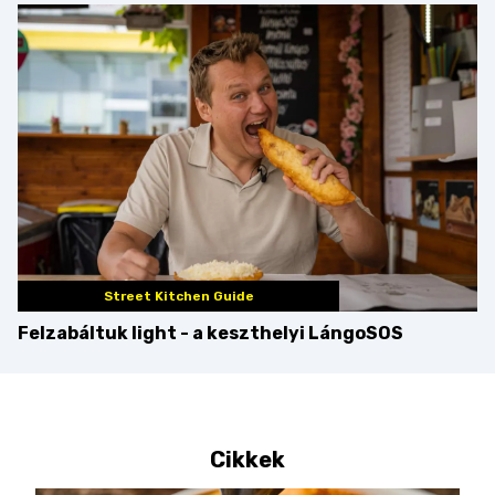
Dublinból hazatért pár
csipetnyi” empátiával
Street Kitchen Guide
Felzabáltuk light - a keszthelyi LángoSOS
Cikkek