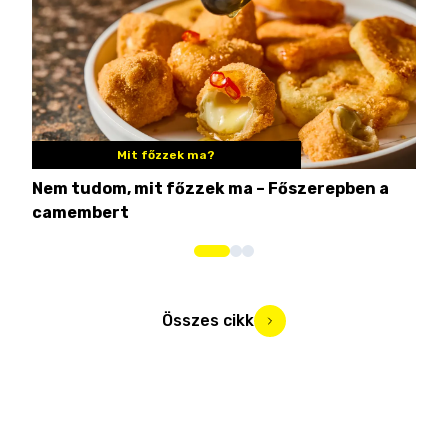
Mit főzzek ma?
Nem tudom, mit főzzek ma – Főszerepben a
8 c
camembert
iga
Összes cikk