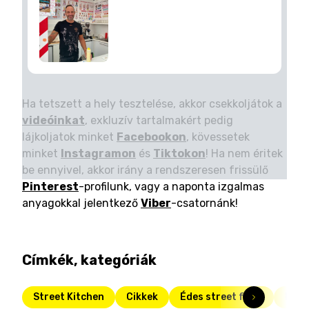
Ha tetszett a hely tesztelése, akkor csekkoljátok a
videóinkat
, exkluzív tartalmakért pedig
lájkoljatok minket
Facebookon
, kövessetek
minket
Instagramon
és
Tiktokon
! Ha nem éritek
be ennyivel, akkor irány a rendszeresen frissülő
Pinterest
-profilunk, vagy a naponta izgalmas
anyagokkal jelentkező
Viber
-csatornánk!
Címkék, kategóriák
Street Kitchen
Cikkek
Édes street food
Fris