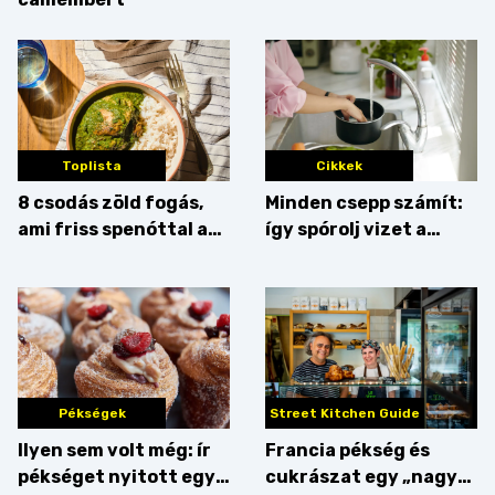
Toplista
Cikkek
8 csodás zöld fogás,
Minden csepp számít:
ami friss spenóttal az
így spórolj vizet a
igazi
konyhában
Pékségek
Street Kitchen Guide
Ilyen sem volt még: ír
Francia pékség és
pékséget nyitott egy
cukrászat egy „nagy